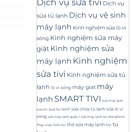
Dịch vụ sửa tivi
Dịch vụ
Dịch vụ vệ sinh
sửa tủ lạnh
máy lạnh
Kinh nghiệm sửa lò vi
Kinh nghiệm sửa máy
sóng
Kinh nghiệm sửa
giặt
Kinh nghiệm
máy lạnh
sửa tivi
Kinh nghiệm sửa tủ
máy
lạnh
máy giat
lò vi sóng
SMART TIVI
lạnh
sua may giat
sửa lò vi
sua tu lanh
sửa chữa tủ lạnh
sua tivi
sóng
sửa máy lạnh tại nhà tphcm
sửa máy lạnh quận 1
tu
thợ sửa máy lạnh
tivi
Thay màn hình tivi