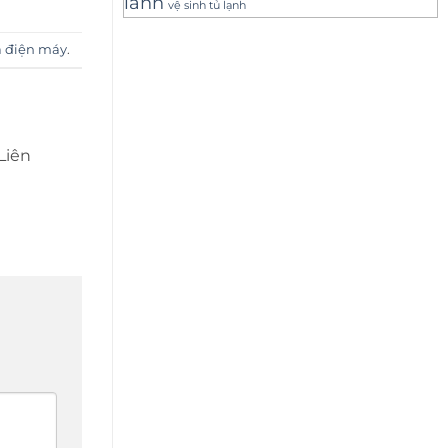
lanh
vệ sinh tủ lạnh
a điện máy
.
 Liên