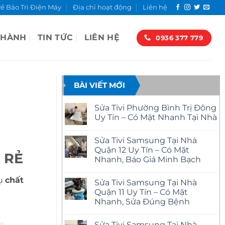
về Bảo Trì Điện Máy
Địa chỉ hoạt động
Liên hệ
 HÀNH
TIN TỨC
LIÊN HỆ
0936 377 779
BÀI VIẾT MỚI
Sửa Tivi Phường Bình Trị Đông
Uy Tín – Có Mặt Nhanh Tại Nhà
Không
có
Sửa Tivi Samsung Tại Nhà
bình
luận
Quận 12 Uy Tín – Có Mặt
ở
 RẺ
Nhanh, Báo Giá Minh Bạch
Sửa
Tivi
Không
Phường
có
vụ
chất
Bình
Sửa Tivi Samsung Tại Nhà
bình
Trị
luận
Quận 11 Uy Tín – Có Mặt
Đông
ở
Uy
Nhanh, Sửa Đúng Bệnh
Sửa
Tín
Tivi
–
Không
Samsung
Có
có
Tại
Sửa Tivi Samsung Tại Nhà