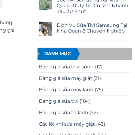
Mặt
bình
Nhà
Nhanh
luận
Quận 10 Uy Tín Có Mặt Nhanh
Quận
ở
Tại
12
Sau 30 Phút
Sửa
Nhà
Uy
Tivi
Tín
Không
Samsung
–
có
 hàng
Tại
Dịch Vụ Sửa Tivi Samsung Tại
Có
bình
Nhà
ng gia
Mặt
luận
Nhà Quận 8 Chuyên Nghiệp
Quận
ở
Nhanh,
11
Sửa
Báo
Không
Uy
Tivi
Giá
có
Tín
Samsung
Minh
bình
–
Tại
Bạch
luận
Có
Nhà
ở
DANH MỤC
Mặt
Quận
Dịch
Nhanh,
10
Vụ
Sửa
Uy
Sửa
Bảng giá sửa lò vi sóng
(17)
Đúng
Tín
Tivi
Bệnh
Có
Samsung
Mặt
Tại
Bảng giá sửa máy giặt
(31)
Nhanh
Nhà
Sau
Quận
30
8
Bảng giá sửa máy lạnh
(75)
Phút
Chuyên
Nghiệp
Bảng giá sửa tivi
(184)
Bảng giá sửa tủ lạnh
(32)
Các lỗi khi sửa máy giặt
(43)