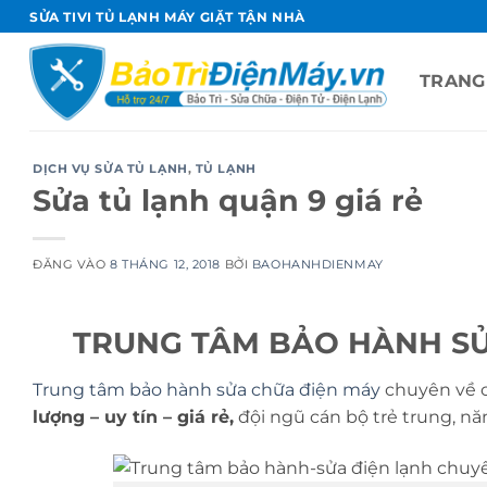
Bỏ
SỬA TIVI TỦ LẠNH MÁY GIẶT TẬN NHÀ
qua
nội
TRANG
dung
DỊCH VỤ SỬA TỦ LẠNH
,
TỦ LẠNH
Sửa tủ lạnh quận 9 giá rẻ
ĐĂNG VÀO
8 THÁNG 12, 2018
BỞI
BAOHANHDIENMAY
TRUNG TÂM BẢO HÀNH SỬ
Trung tâm bảo hành sửa chữa điện máy
chuyên về cá
lượng – uy tín – giá rẻ,
đội ngũ cán bộ trẻ trung, n