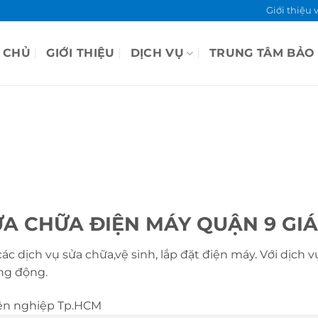
Giới thiệu 
 CHỦ
GIỚI THIỆU
DỊCH VỤ
TRUNG TÂM BẢO
A CHỮA ĐIỆN MÁY QUẬN 9 GIÁ
c dịch vụ sửa chữa,vệ sinh, lắp đặt điện máy. Với dịch 
ăng động.