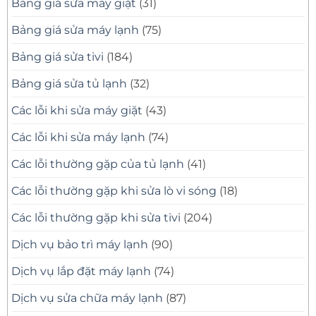
Bảng giá sửa máy giặt
(31)
–
Thợ
Bảng giá sửa máy lạnh
(75)
Giỏi,
Có
Mặt
Bảng giá sửa tivi
(184)
Nhanh
Bảng giá sửa tủ lạnh
(32)
Các lỗi khi sửa máy giặt
(43)
Các lỗi khi sửa máy lạnh
(74)
Các lỗi thường gặp của tủ lạnh
(41)
Các lỗi thường gặp khi sửa lò vi sóng
(18)
Các lỗi thường gặp khi sửa tivi
(204)
Dịch vụ bảo trì máy lạnh
(90)
Dịch vụ lắp đặt máy lạnh
(74)
Dịch vụ sửa chữa máy lạnh
(87)