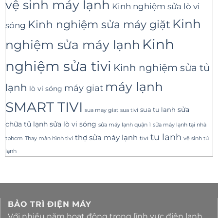
vệ sinh máy lạnh
Kinh nghiệm sửa lò vi
Kinh
Kinh nghiệm sửa máy giặt
sóng
Kinh
nghiệm sửa máy lạnh
nghiệm sửa tivi
Kinh nghiệm sửa tủ
máy lạnh
lạnh
máy giat
lò vi sóng
SMART TIVI
sua tu lanh
sửa
sua tivi
sua may giat
sửa lò vi sóng
chữa tủ lạnh
sửa máy lạnh tại nhà
sửa máy lạnh quận 1
tu lanh
thợ sửa máy lạnh
tivi
tphcm
Thay màn hình tivi
vệ sinh tủ
lạnh
BẢO TRÌ ĐIỆN MÁY
Với nhiều năm hoạt động trong lĩnh vực điện lanh,