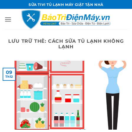
Bỏ
SỬA TIVI TỦ LẠNH MÁY GIẶT TẬN NHÀ
qua
nội
dung
LƯU TRỮ THẺ:
CÁCH SỬA TỦ LẠNH KHÔNG
LẠNH
09
Th12