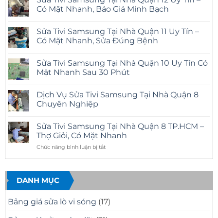
Có Mặt Nhanh, Báo Giá Minh Bạch
Không
có
Sửa Tivi Samsung Tại Nhà Quận 11 Uy Tín –
bình
luận
Có Mặt Nhanh, Sửa Đúng Bệnh
ở
Sửa
Không
Tivi
có
Sửa Tivi Samsung Tại Nhà Quận 10 Uy Tín Có
Samsung
bình
Tại
luận
Mặt Nhanh Sau 30 Phút
Nhà
ở
Quận
Sửa
Không
12
Tivi
có
Dịch Vụ Sửa Tivi Samsung Tại Nhà Quận 8
Uy
Samsung
bình
Tín
Tại
luận
Chuyên Nghiệp
–
Nhà
ở
Có
Quận
Sửa
Không
Mặt
11
Tivi
có
Sửa Tivi Samsung Tại Nhà Quận 8 TP.HCM –
Nhanh,
Uy
Samsung
bình
Báo
Tín
Tại
luận
Thợ Giỏi, Có Mặt Nhanh
Giá
–
Nhà
ở
Minh
Có
Quận
Dịch
ở
Chức năng bình luận bị tắt
Bạch
Mặt
10
Vụ
Sửa
Nhanh,
Uy
Sửa
Tivi
Sửa
Tín
Tivi
Đúng
Có
Samsung
Samsung
Bệnh
Mặt
Tại
DANH MỤC
Tại
Nhanh
Nhà
Nhà
Sau
Quận
30
8
Quận
Bảng giá sửa lò vi sóng
(17)
Phút
Chuyên
8
Nghiệp
TP.HCM