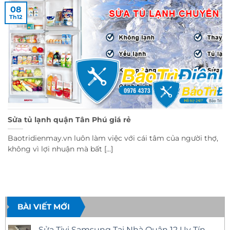
08
Th12
Sửa tủ lạnh quận Tân Phú giá rẻ
Baotridienmay.vn luôn làm việc với cái tâm của người thợ,
không vì lợi nhuận mà bất [...]
BÀI VIẾT MỚI
Sửa Tivi Samsung Tại Nhà Quận 12 Uy Tín –