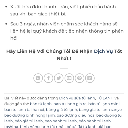
Xuất hóa đơn thanh toán, viết phiếu bảo hành
sau khi bàn giao thiết bị.
Sau 3 ngày, nhân viên chăm sóc khách hàng sẽ
liên hệ lại quý khách để tiếp nhận thông tin phản
hồi.
Hãy Liên Hệ Với Chúng Tôi Để Nhận
Dịch Vụ
Tốt
Nhất !
Bài viết này được đăng trong
Dịch vụ sửa tủ lạnh
,
TỦ LẠNH
và
được gắn thẻ
bán tủ lạnh
,
ban tu lanh gia re
,
bán tủ lạnh mini
,
ban tu lanh tai ha noi
,
bảng giá tủ lạnh
,
bang gia tu lanh sanyo
,
bảo dưỡng bình nóng lạnh
,
bảo dưỡng điều hòa
,
bao duong tu
lanh
,
báo giá tủ lạnh
,
bao hanh tu lanh
,
bảo hành tủ lạnh
toshiba
,
bình nóng lạnh tốt nhất
,
bộ xả đá tủ lạnh giá bao