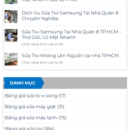
ở
Sửa
Không
Tivi
có
Dịch Vụ Sửa Tivi Samsung Tại Nhà Quận 8
Samsung
bình
Tại
luận
Chuyên Nghiệp
Nhà
ở
Quận
Sửa
Không
11
Tivi
có
Sửa Tivi Samsung Tại Nhà Quận 8 TP.HCM –
Uy
Samsung
bình
Tín
Tại
luận
Thợ Giỏi, Có Mặt Nhanh
–
Nhà
ở
Có
Quận
Dịch
ở
Chức năng bình luận bị tắt
Mặt
10
Vụ
Sửa
Nhanh,
Uy
Sửa
Tivi
Sửa
Tín
Tivi
Sửa Tivi Không Lên Nguồn tại nhà TPHCM
Đúng
Có
Samsung
Samsung
Bệnh
Mặt
Tại
ở
Chức năng bình luận bị tắt
Tại
Nhanh
Nhà
Sửa
Nhà
Sau
Quận
Tivi
30
8
Quận
Phút
Chuyên
Không
8
Nghiệp
Lên
DANH MỤC
TP.HCM
Nguồn
–
tại
Thợ
Bảng giá sửa lò vi sóng
(17)
nhà
Giỏi,
TPHCM
Có
Bảng giá sửa máy giặt
(31)
Mặt
Nhanh
Bảng giá sửa máy lạnh
(75)
Bảng giá sửa tivi
(184)