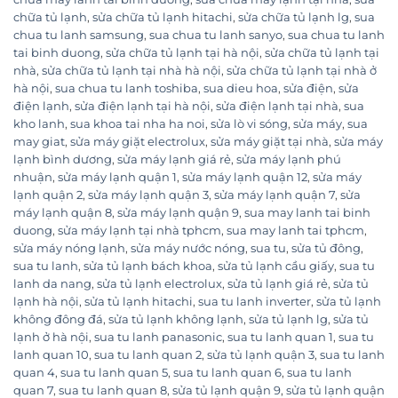
chữa tủ lạnh
,
sửa chữa tủ lạnh hitachi
,
sửa chữa tủ lạnh lg
,
sua
chua tu lanh samsung
,
sua chua tu lanh sanyo
,
sua chua tu lanh
tai binh duong
,
sửa chữa tủ lạnh tại hà nội
,
sửa chữa tủ lạnh tại
nhà
,
sửa chữa tủ lạnh tại nhà hà nội
,
sửa chữa tủ lạnh tại nhà ở
hà nội
,
sua chua tu lanh toshiba
,
sua dieu hoa
,
sửa điện
,
sửa
điện lạnh
,
sửa điện lạnh tại hà nội
,
sửa điện lạnh tại nhà
,
sua
kho lanh
,
sua khoa tai nha ha noi
,
sửa lò vi sóng
,
sửa máy
,
sua
may giat
,
sửa máy giặt electrolux
,
sửa máy giặt tại nhà
,
sửa máy
lạnh bình dương
,
sửa máy lạnh giá rẻ
,
sửa máy lạnh phú
nhuận
,
sửa máy lạnh quận 1
,
sửa máy lạnh quận 12
,
sửa máy
lạnh quận 2
,
sửa máy lạnh quận 3
,
sửa máy lạnh quận 7
,
sửa
máy lạnh quận 8
,
sửa máy lạnh quận 9
,
sua may lanh tai binh
duong
,
sửa máy lạnh tại nhà tphcm
,
sua may lanh tai tphcm
,
sửa máy nóng lạnh
,
sửa máy nước nóng
,
sua tu
,
sửa tủ đông
,
sua tu lanh
,
sửa tủ lạnh bách khoa
,
sửa tủ lạnh cầu giấy
,
sua tu
lanh da nang
,
sửa tủ lạnh electrolux
,
sửa tủ lạnh giá rẻ
,
sửa tủ
lạnh hà nội
,
sửa tủ lạnh hitachi
,
sua tu lanh inverter
,
sửa tủ lạnh
không đông đá
,
sửa tủ lạnh không lạnh
,
sửa tủ lạnh lg
,
sửa tủ
lạnh ở hà nội
,
sua tu lanh panasonic
,
sua tu lanh quan 1
,
sua tu
lanh quan 10
,
sua tu lanh quan 2
,
sửa tủ lạnh quận 3
,
sua tu lanh
quan 4
,
sua tu lanh quan 5
,
sua tu lanh quan 6
,
sua tu lanh
quan 7
,
sua tu lanh quan 8
,
sửa tủ lạnh quận 9
,
sửa tủ lạnh quận