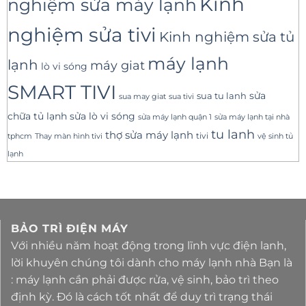
Kinh
nghiệm sửa máy lạnh
nghiệm sửa tivi
Kinh nghiệm sửa tủ
máy lạnh
lạnh
máy giat
lò vi sóng
SMART TIVI
sua tu lanh
sửa
sua tivi
sua may giat
sửa lò vi sóng
chữa tủ lạnh
sửa máy lạnh tại nhà
sửa máy lạnh quận 1
tu lanh
thợ sửa máy lạnh
tivi
tphcm
Thay màn hình tivi
vệ sinh tủ
lạnh
BẢO TRÌ ĐIỆN MÁY
Với nhiều năm hoạt động trong lĩnh vực điện lanh,
lời khuyên chúng tôi dành cho máy lạnh nhà Bạn là
: máy lạnh cần phải được rửa, vệ sinh, bảo trì theo
định kỳ. Đó là cách tốt nhất để duy trì trạng thái