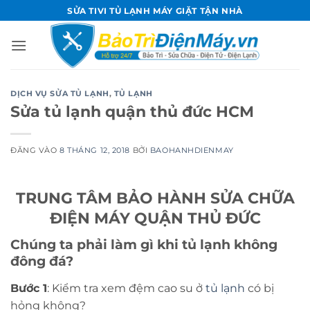
Bỏ
SỬA TIVI TỦ LẠNH MÁY GIẶT TẬN NHÀ
qua
nội
dung
DỊCH VỤ SỬA TỦ LẠNH
,
TỦ LẠNH
Sửa tủ lạnh quận thủ đức HCM
ĐĂNG VÀO
8 THÁNG 12, 2018
BỞI
BAOHANHDIENMAY
TRUNG TÂM BẢO HÀNH SỬA CHỮA
ĐIỆN MÁY QUẬN THỦ ĐỨC
Chúng ta phải làm gì khi tủ lạnh không
đông đá?
Bước 1
: Kiểm tra xem đệm cao su ở
tủ lạnh
có bị
hỏng không?