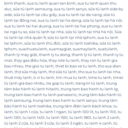
bình thạnh
,
sua tu lanh quan tan binh
,
sua tu lanh quan thu
duc
,
sửa tủ lạnh samsung
,
sua tu lanh sanyo
,
sửa tủ lạnh side by
side
,
sửa tủ lạnh tại cầu giấy
,
sua tu lanh tai da nang
,
sửa tủ
lạnh tại đồng nai
,
sua tu lanh tai ha dong
,
sửa tủ lạnh tại hà nội
,
sua tu lanh tai hai duong
,
sua tu lanh tai hai phong
,
sua tu lanh
tai nga tu so
,
sửa tủ lạnh tại nhà
,
sửa tủ lạnh tại nhà hà nội
,
Sửa
tủ lạnh tại nhà quận 9
,
sửa tủ lạnh tại nhà tphcm
,
sua tu lanh
tai tphcm
,
sửa tủ lạnh thủ đức
,
sửa tủ lạnh toshiba
,
sửa tủ lạnh
tphcm
,
suachuatulanh
,
suamaygiat
,
suamaylanh
,
suatulanh
,
thanh lý máy giặt
,
thanh ly tu dong
,
thanh lý tủ lạnh
,
thanh ly tu
mat
,
thay gas điều hòa
,
thay role tu lanh
,
thay ron tu lanh gia
bao nhieu
,
the gioi tu lanh
,
thiet bi bao ve tu lanh
,
tho sua dien
lanh
,
thợ sửa máy lạnh
,
thợ sửa tủ lạnh
,
tho sua tu lanh tai nha
,
thuê máy lạnh
,
ti vi tu lanh
,
tim mua tu lanh
,
time tu lanh
,
timer
tủ lạnh giá bao nhiêu
,
tra gop tu lanh
,
trang trí tủ lạnh
,
trung
tâm bảo hành tủ lạnh hitachi
,
trung tam bao hanh tu lanh lg
,
trung tam bao hanh tu lanh panasonic
,
trung tâm bảo hành tủ
lạnh samsung
,
trung tam bao hanh tu lanh sanyo
,
trung tâm
bảo hành tủ lạnh toshiba
,
trung tâm điện lạnh bách khoa
,
tu
lanh
,
tủ lạnh 1 cửa
,
tu lanh 1 ngan
,
tủ lạnh 100 lít
,
tu lanh 110l
,
tu
lanh 120l
,
tu lanh 140l
,
tu lanh 150l
,
tu lanh 180l
,
tu lanh 2 canh
,
tủ lạnh 2 cửa
,
tủ lạnh 3 cửa
,
tủ lạnh 3 ngăn
,
tu lanh 4 canh
,
tủ