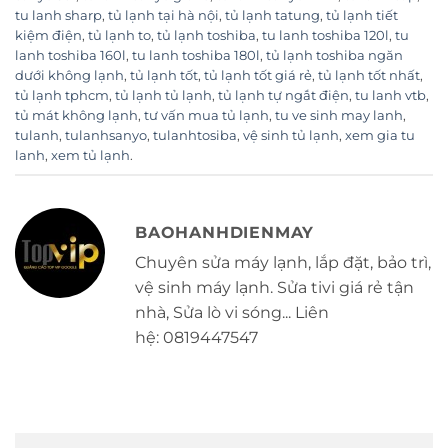
tu lanh sharp
,
tủ lạnh tại hà nội
,
tủ lạnh tatung
,
tủ lạnh tiết
kiệm điện
,
tủ lạnh to
,
tủ lạnh toshiba
,
tu lanh toshiba 120l
,
tu
lanh toshiba 160l
,
tu lanh toshiba 180l
,
tủ lạnh toshiba ngăn
dưới không lạnh
,
tủ lạnh tốt
,
tủ lạnh tốt giá rẻ
,
tủ lạnh tốt nhất
,
tủ lạnh tphcm
,
tủ lạnh tủ lạnh
,
tủ lạnh tự ngắt điện
,
tu lanh vtb
,
tủ mát không lạnh
,
tư vấn mua tủ lạnh
,
tu ve sinh may lanh
,
tulanh
,
tulanhsanyo
,
tulanhtosiba
,
vệ sinh tủ lạnh
,
xem gia tu
lanh
,
xem tủ lạnh
.
BAOHANHDIENMAY
Chuyên sửa máy lạnh, lắp đặt, bảo trì,
vệ sinh máy lạnh. Sửa tivi giá rẻ tận
nhà, Sửa lò vi sóng... Liên
hệ: 0819447547