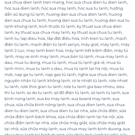
sua chua dien lanh tren mang
,
hoc sua chua dien tu dien lanh
,
hoc sua dien lanh
,
hoc sua may lanh
,
hoc sua tu lanh
,
hướng
dẫn sử dụng tủ lạnh
,
huong dan sua chua dien lanh
,
huong
dan sua chua tu lanh
,
huong dan sua tu lanh
,
huong dan sua tu
lanh khong lanh
,
kích thước tủ lạnh
,
ky thuat sua chua dien
lanh
,
ky thuat sua chua may lanh
,
ky thuat sua chua tu lanh
,
lanh tu
,
lap dieu hoa
,
lắp đặt điều hòa
,
linh kien tu lanh
,
mạch
điện tủ lạnh
,
mạch điện tủ lạnh sanyo
,
máy giat
,
máy lạnh
,
máy
lạnh 2 cục
,
may lanh bien hoa
,
máy lạnh tiết kiệm điện
,
máy tủ
lạnh
,
may ve sinh may lanh
,
mua bán tủ lạnh
,
mua may lanh o
dau
,
mua tu dong
,
mua tủ lạnh
,
mua tủ lạnh giá rẻ
,
mua tủ
lạnh mini
,
mua tu lanh o dau
,
mua tủ lạnh tại hà nội
,
mua tủ
mát
,
nap ga tu lanh
,
nạp gas tủ lạnh
,
nghe sua chua dien lanh
,
nguyên nhân tủ lạnh không lạnh
,
rơ le nhiệt tủ lạnh
,
role nhiet
tu lanh
,
role thoi gian tu lanh
,
role tu lanh gia bao nhieu
,
sieu
thi tu lanh
,
so do tu lanh
,
sơ đồ điện tủ lạnh
,
sò lạnh tủ lạnh
,
sua
binh nong lanh
,
sua bo may lanh
,
sua board may lanh
,
sua
chua
,
sửa chữa bình nóng lạnh
,
sua chua dien lanh
,
sua chua
dien tu dien lanh
,
sua chua dien tu tai nha
,
sửa chữa điện
,
sửa
chữa điện lạnh bách khoa
,
sửa chữa điện lạnh tại hà nội
,
sửa
chữa điện lạnh tại nhà
,
sửa chữa máy giặt
,
sửa chữa máy giặt
tại nhà
,
sửa chữa máy lạnh
,
sua chua may lanh binh duong
,
sua
chua may lanh tai binh duong
,
sửa chữa máy lạnh tại nhà
,
sửa