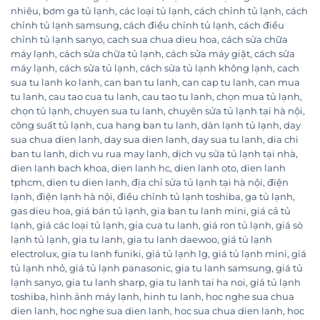
nhiêu
,
bơm ga tủ lạnh
,
các loại tủ lạnh
,
cách chỉnh tủ lạnh
,
cách
chỉnh tủ lạnh samsung
,
cách điều chỉnh tủ lạnh
,
cách điều
chỉnh tủ lạnh sanyo
,
cach sua chua dieu hoa
,
cách sửa chữa
máy lạnh
,
cách sửa chữa tủ lạnh
,
cách sửa máy giặt
,
cách sửa
máy lạnh
,
cách sửa tủ lạnh
,
cách sửa tủ lạnh không lạnh
,
cach
sua tu lanh ko lanh
,
can ban tu lanh
,
can cap tu lanh
,
can mua
tu lanh
,
cau tao cua tu lanh
,
cau tao tu lanh
,
chọn mua tủ lạnh
,
chọn tủ lạnh
,
chuyen sua tu lanh
,
chuyên sửa tủ lạnh tại hà nội
,
công suất tủ lạnh
,
cua hang ban tu lanh
,
dàn lạnh tủ lạnh
,
day
sua chua dien lanh
,
day sua dien lanh
,
day sua tu lanh
,
dia chi
ban tu lanh
,
dich vu rua may lanh
,
dịch vụ sửa tủ lạnh tại nhà
,
dien lanh bach khoa
,
dien lanh hc
,
dien lanh oto
,
dien lanh
tphcm
,
dien tu dien lanh
,
địa chỉ sửa tủ lạnh tại hà nội
,
điện
lạnh
,
điện lạnh hà nội
,
điều chỉnh tủ lạnh toshiba
,
ga tủ lạnh
,
gas dieu hoa
,
giá bán tủ lạnh
,
gia ban tu lanh mini
,
giá cả tủ
lạnh
,
giá các loại tủ lạnh
,
gia cua tu lanh
,
giá ron tủ lạnh
,
giá sò
lạnh tủ lạnh
,
gia tu lanh
,
gia tu lanh daewoo
,
giá tủ lạnh
electrolux
,
gia tu lanh funiki
,
giá tủ lạnh lg
,
giá tủ lạnh mini
,
giá
tủ lạnh nhỏ
,
giá tủ lạnh panasonic
,
gia tu lanh samsung
,
giá tủ
lạnh sanyo
,
gia tu lanh sharp
,
gia tu lanh tai ha noi
,
giá tủ lạnh
toshiba
,
hình ảnh máy lạnh
,
hinh tu lanh
,
hoc nghe sua chua
dien lanh
,
hoc nghe sua dien lanh
,
hoc sua chua dien lanh
,
hoc