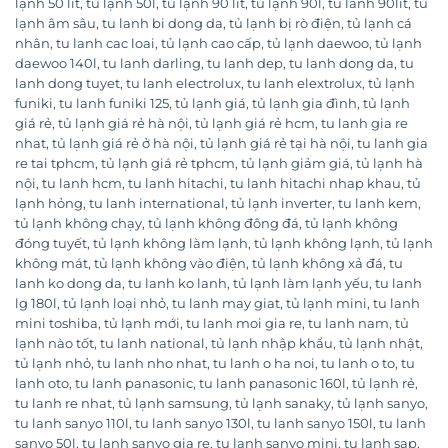
lạnh 50 lít
,
tủ lạnh 50l
,
tủ lạnh 90 lít
,
tủ lạnh 90l
,
tu lanh 90lit
,
tủ
lạnh âm sâu
,
tu lanh bi dong da
,
tủ lạnh bị rò điện
,
tủ lạnh cá
nhân
,
tu lanh cac loai
,
tủ lạnh cao cấp
,
tủ lạnh daewoo
,
tủ lạnh
daewoo 140l
,
tu lanh darling
,
tu lanh dep
,
tu lanh dong da
,
tu
lanh dong tuyet
,
tu lanh electrolux
,
tu lanh elextrolux
,
tủ lạnh
funiki
,
tu lanh funiki 125
,
tủ lạnh giá
,
tủ lạnh gia đình
,
tủ lạnh
giá rẻ
,
tủ lạnh giá rẻ hà nội
,
tủ lạnh giá rẻ hcm
,
tu lanh gia re
nhat
,
tủ lạnh giá rẻ ở hà nội
,
tủ lạnh giá rẻ tại hà nội
,
tu lanh gia
re tai tphcm
,
tủ lạnh giá rẻ tphcm
,
tủ lạnh giảm giá
,
tủ lạnh hà
nội
,
tu lanh hcm
,
tu lanh hitachi
,
tu lanh hitachi nhap khau
,
tủ
lạnh hỏng
,
tu lanh international
,
tủ lạnh inverter
,
tu lanh kem
,
tủ lạnh không chạy
,
tủ lạnh không đông đá
,
tủ lạnh không
đóng tuyết
,
tủ lạnh không làm lạnh
,
tủ lạnh không lạnh
,
tủ lạnh
không mát
,
tủ lạnh không vào điện
,
tủ lạnh không xả đá
,
tu
lanh ko dong da
,
tu lanh ko lanh
,
tủ lạnh làm lạnh yếu
,
tu lanh
lg 180l
,
tủ lạnh loại nhỏ
,
tu lanh may giat
,
tủ lạnh mini
,
tu lanh
mini toshiba
,
tủ lạnh mới
,
tu lanh moi gia re
,
tu lanh nam
,
tủ
lạnh nào tốt
,
tu lanh national
,
tủ lạnh nhập khẩu
,
tủ lạnh nhật
,
tủ lạnh nhỏ
,
tu lanh nho nhat
,
tu lanh o ha noi
,
tu lanh o to
,
tu
lanh oto
,
tu lanh panasonic
,
tu lanh panasonic 160l
,
tủ lạnh rẻ
,
tu lanh re nhat
,
tủ lạnh samsung
,
tủ lạnh sanaky
,
tủ lạnh sanyo
,
tu lanh sanyo 110l
,
tu lanh sanyo 130l
,
tu lanh sanyo 150l
,
tu lanh
sanyo 50l
,
tu lanh sanyo gia re
,
tu lanh sanyo mini
,
tu lanh sap
,