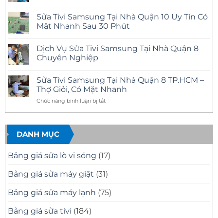
Sửa
Không
Tivi
có
Sửa Tivi Samsung Tại Nhà Quận 10 Uy Tín Có
Samsung
bình
Tại
luận
Mặt Nhanh Sau 30 Phút
Nhà
ở
Quận
Sửa
Không
12
Tivi
có
Dịch Vụ Sửa Tivi Samsung Tại Nhà Quận 8
Uy
Samsung
bình
Tín
Tại
luận
Chuyên Nghiệp
–
Nhà
ở
Có
Quận
Sửa
Không
Mặt
11
Tivi
có
Sửa Tivi Samsung Tại Nhà Quận 8 TP.HCM –
Nhanh,
Uy
Samsung
bình
Báo
Tín
Tại
luận
Thợ Giỏi, Có Mặt Nhanh
Giá
–
Nhà
ở
Minh
Có
Quận
Dịch
ở
Chức năng bình luận bị tắt
Bạch
Mặt
10
Vụ
Sửa
Nhanh,
Uy
Sửa
Tivi
Sửa
Tín
Tivi
Đúng
Có
Samsung
Samsung
Bệnh
Mặt
Tại
DANH MỤC
Tại
Nhanh
Nhà
Nhà
Sau
Quận
30
8
Quận
Bảng giá sửa lò vi sóng
(17)
Phút
Chuyên
8
Nghiệp
TP.HCM
Bảng giá sửa máy giặt
(31)
–
Thợ
Bảng giá sửa máy lạnh
(75)
Giỏi,
Có
Mặt
Bảng giá sửa tivi
(184)
Nhanh