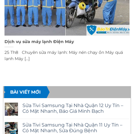
Dịch vụ sửa máy lạnh Điện Máy
25 Th8 Chuyên sửa máy lạnh: Máy nén chạy ồn Máy quá
lạnh Máy [...]
BÀI VIẾT MỚI
Sửa Tivi Samsung Tại Nhà Quận 12 Uy Tín –
Có Mặt Nhanh, Báo Giá Minh Bạch
Không
có
Sửa Tivi Samsung Tại Nhà Quận 11 Uy Tín –
bình
luận
Có Mặt Nhanh, Sửa Đúng Bệnh
ở