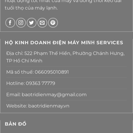
hoạt động tốt nhất của máy và đồng thời kéo dài
tuổi thọ của máy lạnh.
HỘ KINH DOANH ĐIỆN MÁY MΙΝΗ SERVICES
Địa chỉ: 522 Phạm Thế Hiển, Phường Chánh Hưng,
TP Hồ Chí Minh
Mã số thuế: 066095010891
Hotline: 09363 77779
Email: baotridienmay@gmail.com
Website: baotridienmay.vn
BẢN ĐỒ