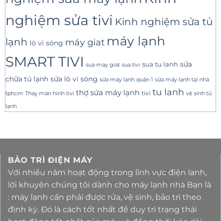
nghiệm sửa tivi
Kinh nghiệm sửa tủ
máy lạnh
lạnh
máy giat
lò vi sóng
SMART TIVI
sua tu lanh
sửa
sua tivi
sua may giat
sửa lò vi sóng
chữa tủ lạnh
sửa máy lạnh tại nhà
sửa máy lạnh quận 1
tu lanh
thợ sửa máy lạnh
tivi
tphcm
Thay màn hình tivi
vệ sinh tủ
lạnh
BẢO TRÌ ĐIỆN MÁY
Với nhiều năm hoạt động trong lĩnh vực điện lanh,
lời khuyên chúng tôi dành cho máy lạnh nhà Bạn là
: máy lạnh cần phải được rửa, vệ sinh, bảo trì theo
định kỳ. Đó là cách tốt nhất để duy trì trạng thái