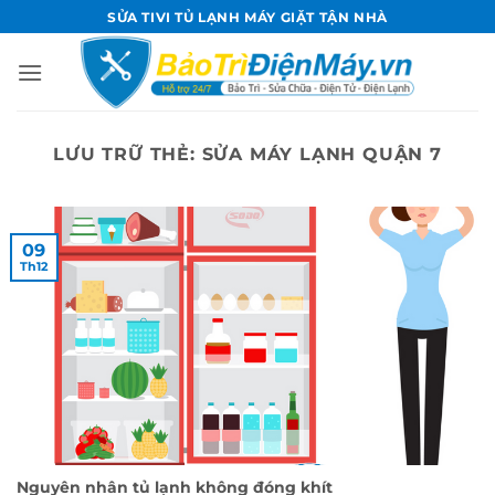
Bỏ
SỬA TIVI TỦ LẠNH MÁY GIẶT TẬN NHÀ
qua
nội
dung
LƯU TRỮ THẺ:
SỬA MÁY LẠNH QUẬN 7
09
Th12
Nguyên nhân tủ lạnh không đóng khít