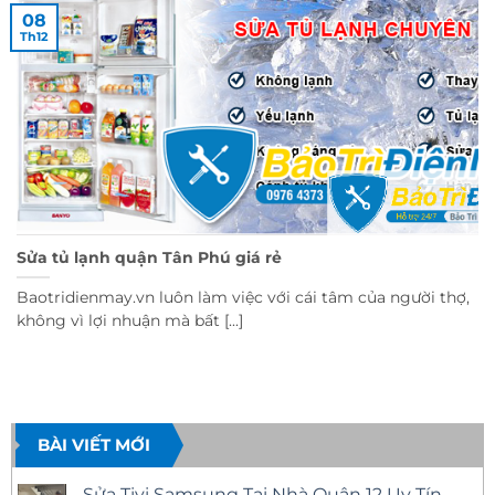
08
Th12
Sửa tủ lạnh quận Tân Phú giá rẻ
Baotridienmay.vn luôn làm việc với cái tâm của người thợ,
không vì lợi nhuận mà bất [...]
BÀI VIẾT MỚI
Sửa Tivi Samsung Tại Nhà Quận 12 Uy Tín –