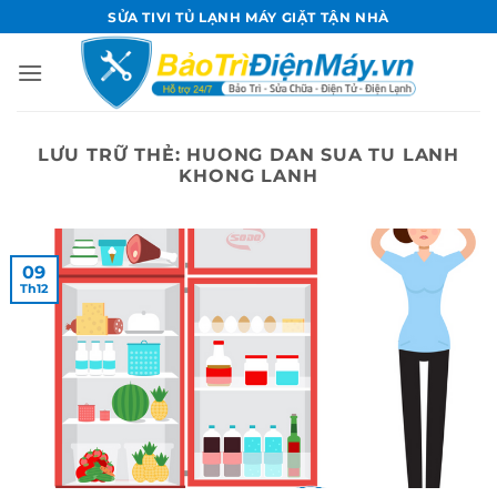
Bỏ
SỬA TIVI TỦ LẠNH MÁY GIẶT TẬN NHÀ
qua
nội
dung
LƯU TRỮ THẺ:
HUONG DAN SUA TU LANH
KHONG LANH
09
Th12