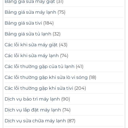
Bảng giá sửa máy giặt
(31)
–
Thợ
Bảng giá sửa máy lạnh
(75)
Giỏi,
Có
Mặt
Bảng giá sửa tivi
(184)
Nhanh
Bảng giá sửa tủ lạnh
(32)
Các lỗi khi sửa máy giặt
(43)
Các lỗi khi sửa máy lạnh
(74)
Các lỗi thường gặp của tủ lạnh
(41)
Các lỗi thường gặp khi sửa lò vi sóng
(18)
Các lỗi thường gặp khi sửa tivi
(204)
Dịch vụ bảo trì máy lạnh
(90)
Dịch vụ lắp đặt máy lạnh
(74)
Dịch vụ sửa chữa máy lạnh
(87)