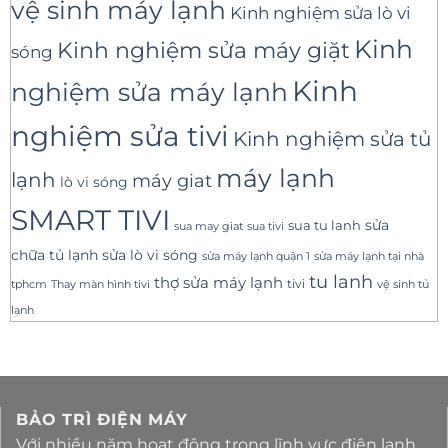
vệ sinh máy lạnh
Kinh nghiệm sửa lò vi
Kinh
Kinh nghiệm sửa máy giặt
sóng
Kinh
nghiệm sửa máy lạnh
nghiệm sửa tivi
Kinh nghiệm sửa tủ
máy lạnh
lạnh
máy giat
lò vi sóng
SMART TIVI
sua tu lanh
sửa
sua tivi
sua may giat
sửa lò vi sóng
chữa tủ lạnh
sửa máy lạnh tại nhà
sửa máy lạnh quận 1
tu lanh
thợ sửa máy lạnh
tivi
tphcm
Thay màn hình tivi
vệ sinh tủ
lạnh
BẢO TRÌ ĐIỆN MÁY
Với nhiều năm hoạt động trong lĩnh vực điện lanh,