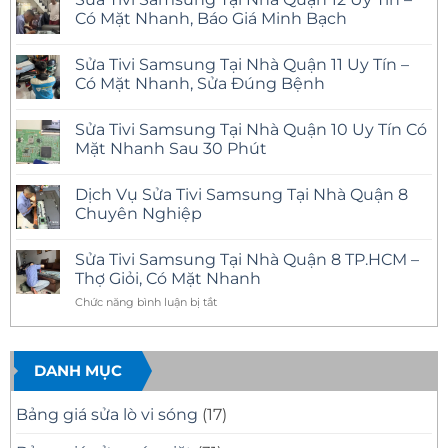
Có Mặt Nhanh, Báo Giá Minh Bạch
Không
có
Sửa Tivi Samsung Tại Nhà Quận 11 Uy Tín –
bình
luận
Có Mặt Nhanh, Sửa Đúng Bệnh
ở
Sửa
Không
Tivi
có
Sửa Tivi Samsung Tại Nhà Quận 10 Uy Tín Có
Samsung
bình
Tại
luận
Mặt Nhanh Sau 30 Phút
Nhà
ở
Quận
Sửa
Không
12
Tivi
có
Dịch Vụ Sửa Tivi Samsung Tại Nhà Quận 8
Uy
Samsung
bình
Tín
Tại
luận
Chuyên Nghiệp
–
Nhà
ở
Có
Quận
Sửa
Không
Mặt
11
Tivi
có
Sửa Tivi Samsung Tại Nhà Quận 8 TP.HCM –
Nhanh,
Uy
Samsung
bình
Báo
Tín
Tại
luận
Thợ Giỏi, Có Mặt Nhanh
Giá
–
Nhà
ở
Minh
Có
Quận
Dịch
ở
Chức năng bình luận bị tắt
Bạch
Mặt
10
Vụ
Sửa
Nhanh,
Uy
Sửa
Tivi
Sửa
Tín
Tivi
Đúng
Có
Samsung
Samsung
Bệnh
Mặt
Tại
DANH MỤC
Tại
Nhanh
Nhà
Nhà
Sau
Quận
30
8
Quận
Bảng giá sửa lò vi sóng
(17)
Phút
Chuyên
8
Nghiệp
TP.HCM