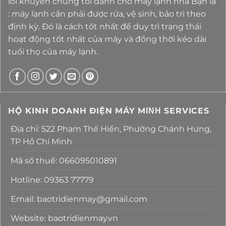
lời khuyên chúng tôi dành cho máy lạnh nhà Bạn là
: máy lạnh cần phải được rửa, vệ sinh, bảo trì theo
định kỳ. Đó là cách tốt nhất để duy trì trạng thái
hoạt động tốt nhất của máy và đồng thời kéo dài
tuổi thọ của máy lạnh.
HỘ KINH DOANH ĐIỆN MÁY MΙΝΗ SERVICES
Địa chỉ: 522 Phạm Thế Hiển, Phường Chánh Hưng,
TP Hồ Chí Minh
Mã số thuế: 066095010891
Hotline: 09363 77779
Email: baotridienmay@gmail.com
Website: baotridienmay.vn