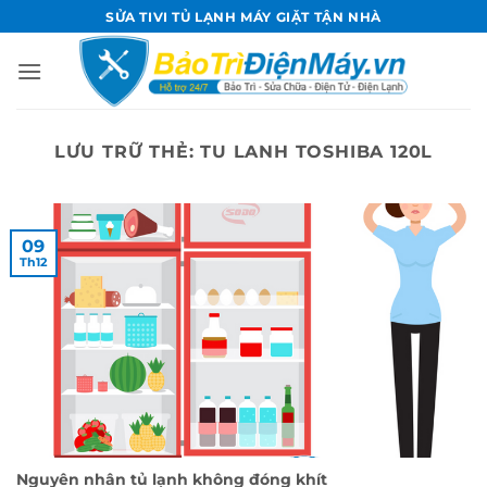
Bỏ
SỬA TIVI TỦ LẠNH MÁY GIẶT TẬN NHÀ
qua
nội
dung
LƯU TRỮ THẺ:
TU LANH TOSHIBA 120L
09
Th12
Nguyên nhân tủ lạnh không đóng khít