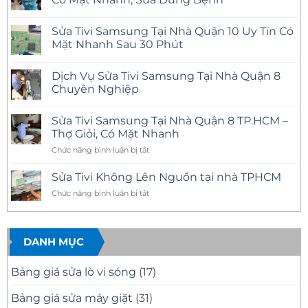
Không
có
Sửa Tivi Samsung Tại Nhà Quận 10 Uy Tín Có
bình
luận
Mặt Nhanh Sau 30 Phút
ở
Sửa
Không
Tivi
có
Dịch Vụ Sửa Tivi Samsung Tại Nhà Quận 8
Samsung
bình
Tại
luận
Chuyên Nghiệp
Nhà
ở
Quận
Sửa
Không
11
Tivi
có
Sửa Tivi Samsung Tại Nhà Quận 8 TP.HCM –
Uy
Samsung
bình
Tín
Tại
luận
Thợ Giỏi, Có Mặt Nhanh
–
Nhà
ở
Có
Quận
Dịch
ở
Chức năng bình luận bị tắt
Mặt
10
Vụ
Sửa
Nhanh,
Uy
Sửa
Tivi
Sửa
Tín
Tivi
Sửa Tivi Không Lên Nguồn tại nhà TPHCM
Đúng
Có
Samsung
Samsung
Bệnh
Mặt
Tại
ở
Chức năng bình luận bị tắt
Tại
Nhanh
Nhà
Sửa
Nhà
Sau
Quận
Tivi
30
8
Quận
Phút
Chuyên
Không
8
Nghiệp
Lên
DANH MỤC
TP.HCM
Nguồn
–
tại
Thợ
Bảng giá sửa lò vi sóng
(17)
nhà
Giỏi,
TPHCM
Có
Bảng giá sửa máy giặt
(31)
Mặt