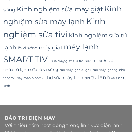
Kinh
Kinh nghiệm sửa máy giặt
sóng
Kinh
nghiệm sửa máy lạnh
nghiệm sửa tivi
Kinh nghiệm sửa tủ
máy lạnh
lạnh
máy giat
lò vi sóng
SMART TIVI
sua tu lanh
sửa
sua tivi
sua may giat
sửa lò vi sóng
chữa tủ lạnh
sửa máy lạnh tại nhà
sửa máy lạnh quận 1
tu lanh
thợ sửa máy lạnh
tivi
tphcm
Thay màn hình tivi
vệ sinh tủ
lạnh
BẢO TRÌ ĐIỆN MÁY
Với nhiều năm hoạt động trong lĩnh vực điện lanh,