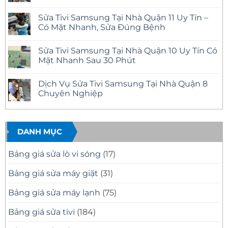
Sửa
Không
Tivi
có
Sửa Tivi Samsung Tại Nhà Quận 11 Uy Tín –
Phường
bình
Bình
luận
Có Mặt Nhanh, Sửa Đúng Bệnh
Trị
ở
Đông
Sửa
Không
Uy
Tivi
có
Sửa Tivi Samsung Tại Nhà Quận 10 Uy Tín Có
Tín
Samsung
bình
–
Tại
luận
Mặt Nhanh Sau 30 Phút
Có
Nhà
ở
Mặt
Quận
Sửa
Không
Nhanh
12
Tivi
có
Dịch Vụ Sửa Tivi Samsung Tại Nhà Quận 8
Tại
Uy
Samsung
bình
Nhà
Tín
Tại
luận
Chuyên Nghiệp
–
Nhà
ở
Có
Quận
Sửa
Không
Mặt
11
Tivi
có
Nhanh,
Uy
Samsung
bình
Báo
Tín
Tại
luận
Giá
–
Nhà
ở
DANH MỤC
Minh
Có
Quận
Dịch
Bạch
Mặt
10
Vụ
Nhanh,
Uy
Sửa
Bảng giá sửa lò vi sóng
(17)
Sửa
Tín
Tivi
Đúng
Có
Samsung
Bệnh
Mặt
Tại
Bảng giá sửa máy giặt
(31)
Nhanh
Nhà
Sau
Quận
30
8
Bảng giá sửa máy lạnh
(75)
Phút
Chuyên
Nghiệp
Bảng giá sửa tivi
(184)