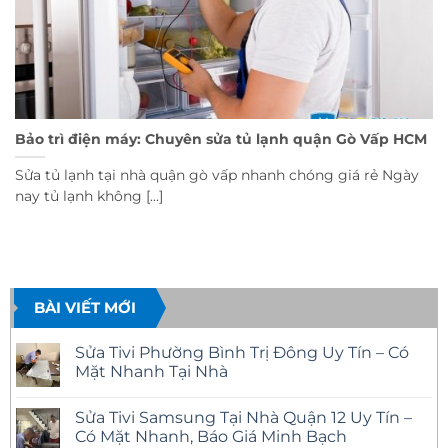
Bảo trì điện máy: Chuyên sửa tủ lạnh quận Gò Vấp HCM
Sửa tủ lạnh tại nhà quận gò vấp nhanh chóng giá rẻ Ngày
nay tủ lạnh không [...]
BÀI VIẾT MỚI
Sửa Tivi Phường Bình Trị Đông Uy Tín – Có
Mặt Nhanh Tại Nhà
Không
có
Sửa Tivi Samsung Tại Nhà Quận 12 Uy Tín –
bình
luận
Có Mặt Nhanh, Báo Giá Minh Bạch
ở