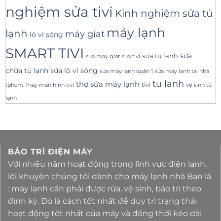
nghiệm sửa tivi
Kinh nghiệm sửa tủ
máy lạnh
lạnh
máy giat
lò vi sóng
SMART TIVI
sua tu lanh
sửa
sua tivi
sua may giat
sửa lò vi sóng
chữa tủ lạnh
sửa máy lạnh tại nhà
sửa máy lạnh quận 1
tu lanh
thợ sửa máy lạnh
tivi
tphcm
Thay màn hình tivi
vệ sinh tủ
lạnh
BẢO TRÌ ĐIỆN MÁY
Với nhiều năm hoạt động trong lĩnh vực điện lanh,
lời khuyên chúng tôi dành cho máy lạnh nhà Bạn là
: máy lạnh cần phải được rửa, vệ sinh, bảo trì theo
định kỳ. Đó là cách tốt nhất để duy trì trạng thái
hoạt động tốt nhất của máy và đồng thời kéo dài