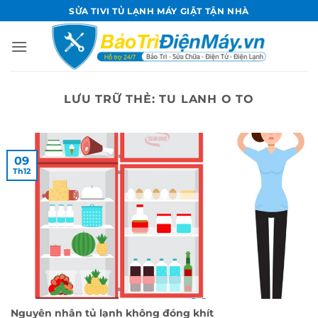
Bỏ
SỬA TIVI TỦ LẠNH MÁY GIẶT TẬN NHÀ
qua
nội
dung
LƯU TRỮ THẺ:
TU LANH O TO
09
Th12
Nguyên nhân tủ lạnh không đóng khít