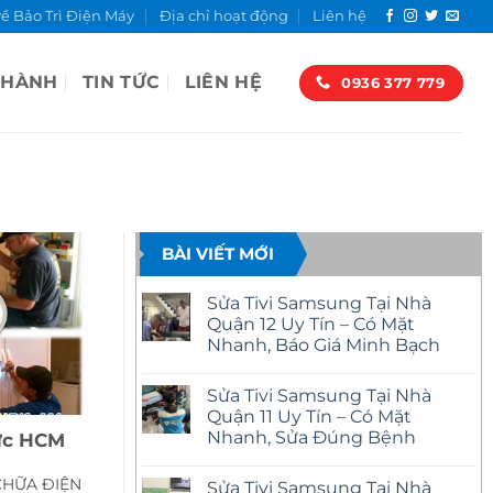
về Bảo Trì Điện Máy
Địa chỉ hoạt động
Liên hệ
 HÀNH
TIN TỨC
LIÊN HỆ
0936 377 779
BÀI VIẾT MỚI
Sửa Tivi Samsung Tại Nhà
Quận 12 Uy Tín – Có Mặt
Nhanh, Báo Giá Minh Bạch
Không
có
Sửa Tivi Samsung Tại Nhà
bình
luận
Quận 11 Uy Tín – Có Mặt
ở
Nhanh, Sửa Đúng Bệnh
đức HCM
Sửa
Tivi
Không
Samsung
có
Tại
CHỮA ĐIỆN
Sửa Tivi Samsung Tại Nhà
bình