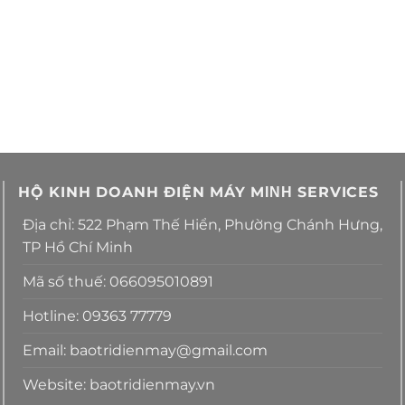
HỘ KINH DOANH ĐIỆN MÁY MΙΝΗ SERVICES
Địa chỉ: 522 Phạm Thế Hiển, Phường Chánh Hưng,
TP Hồ Chí Minh
Mã số thuế: 066095010891
Hotline: 09363 77779
Email: baotridienmay@gmail.com
Website: baotridienmay.vn