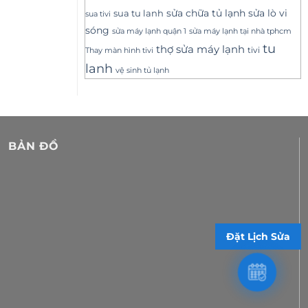
sửa lò vi
sua tu lanh
sửa chữa tủ lạnh
sua tivi
sóng
sửa máy lạnh tại nhà tphcm
sửa máy lạnh quận 1
tu
thợ sửa máy lạnh
tivi
Thay màn hình tivi
lanh
vệ sinh tủ lạnh
BẢN ĐỒ
Đặt Lịch Sửa