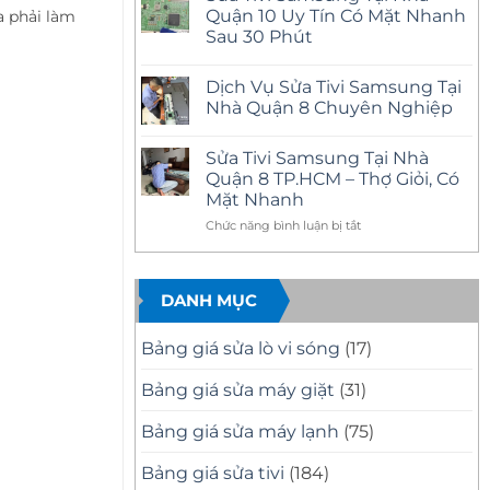
Nhà
luận
Quận 10 Uy Tín Có Mặt Nhanh
 phải làm
Quận
ở
12
Sau 30 Phút
Sửa
Uy
Tivi
Tín
Không
Samsung
–
có
Tại
Dịch Vụ Sửa Tivi Samsung Tại
Có
bình
Nhà
Mặt
luận
Nhà Quận 8 Chuyên Nghiệp
Quận
ở
Nhanh,
11
Sửa
Báo
Không
Uy
Tivi
Giá
có
Tín
Sửa Tivi Samsung Tại Nhà
Samsung
Minh
bình
–
Tại
Bạch
luận
Quận 8 TP.HCM – Thợ Giỏi, Có
Có
Nhà
ở
Mặt
Mặt Nhanh
Quận
Dịch
Nhanh,
10
Vụ
Sửa
ở
Chức năng bình luận bị tắt
Uy
Sửa
Đúng
Tín
Tivi
Sửa
Bệnh
Có
Samsung
Tivi
Mặt
Tại
Samsung
Nhanh
Nhà
DANH MỤC
Tại
Sau
Quận
30
8
Nhà
Phút
Chuyên
Quận
Nghiệp
Bảng giá sửa lò vi sóng
(17)
8
TP.HCM
Bảng giá sửa máy giặt
(31)
–
Thợ
Bảng giá sửa máy lạnh
(75)
Giỏi,
Có
Mặt
Bảng giá sửa tivi
(184)
Nhanh