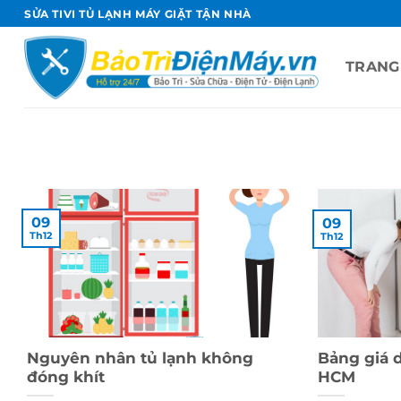
Bỏ
SỬA TIVI TỦ LẠNH MÁY GIẶT TẬN NHÀ
qua
nội
TRANG
dung
09
09
Th12
Th12
Nguyên nhân tủ lạnh không
Bảng giá d
đóng khít
HCM