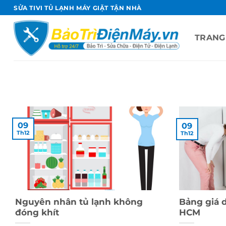
Bỏ
SỬA TIVI TỦ LẠNH MÁY GIẶT TẬN NHÀ
qua
nội
TRANG
dung
09
09
Th12
Th12
Nguyên nhân tủ lạnh không
Bảng giá d
đóng khít
HCM