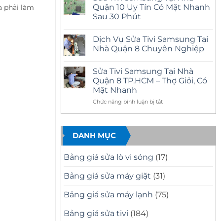
Nhà
luận
Quận 10 Uy Tín Có Mặt Nhanh
 phải làm
Quận
ở
12
Sau 30 Phút
Sửa
Uy
Tivi
Tín
Không
Samsung
–
có
Tại
Dịch Vụ Sửa Tivi Samsung Tại
Có
bình
Nhà
Mặt
luận
Nhà Quận 8 Chuyên Nghiệp
Quận
ở
Nhanh,
11
Sửa
Báo
Không
Uy
Tivi
Giá
có
Tín
Sửa Tivi Samsung Tại Nhà
Samsung
Minh
bình
–
Tại
Bạch
luận
Quận 8 TP.HCM – Thợ Giỏi, Có
Có
Nhà
ở
Mặt
Mặt Nhanh
Quận
Dịch
Nhanh,
10
Vụ
Sửa
ở
Chức năng bình luận bị tắt
Uy
Sửa
Đúng
Tín
Tivi
Sửa
Bệnh
Có
Samsung
Tivi
Mặt
Tại
Samsung
Nhanh
Nhà
DANH MỤC
Tại
Sau
Quận
30
8
Nhà
Phút
Chuyên
Quận
Nghiệp
Bảng giá sửa lò vi sóng
(17)
8
TP.HCM
Bảng giá sửa máy giặt
(31)
–
Thợ
Bảng giá sửa máy lạnh
(75)
Giỏi,
Có
Mặt
Bảng giá sửa tivi
(184)
Nhanh