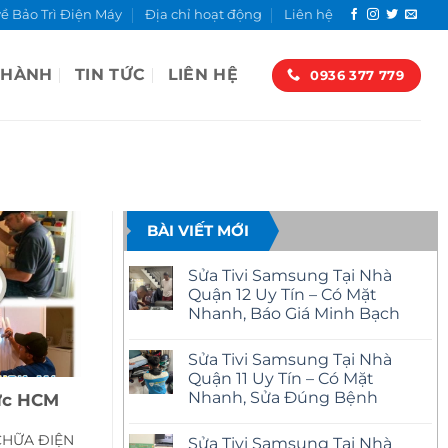
về Bảo Trì Điện Máy
Địa chỉ hoạt động
Liên hệ
 HÀNH
TIN TỨC
LIÊN HỆ
0936 377 779
BÀI VIẾT MỚI
Sửa Tivi Samsung Tại Nhà
Quận 12 Uy Tín – Có Mặt
Nhanh, Báo Giá Minh Bạch
Không
có
Sửa Tivi Samsung Tại Nhà
bình
luận
Quận 11 Uy Tín – Có Mặt
ở
Nhanh, Sửa Đúng Bệnh
đức HCM
Sửa
Tivi
Không
Samsung
có
Tại
CHỮA ĐIỆN
Sửa Tivi Samsung Tại Nhà
bình