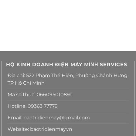
HỘ KINH DOANH ĐIỆN MÁY MΙΝΗ SERVICES
Địa chỉ: 522 Phạm Thế Hiển, Phường Chánh Hưng,
TP Hồ Chí Minh
Mã số thuế: 066095010891
Hotline: 09363 77779
Email: baotridienmay@gmail.com
Website: baotridienmay.vn