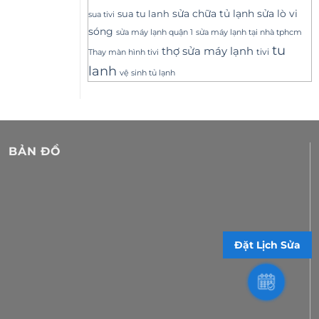
sửa lò vi
sua tu lanh
sửa chữa tủ lạnh
sua tivi
sóng
sửa máy lạnh tại nhà tphcm
sửa máy lạnh quận 1
tu
thợ sửa máy lạnh
tivi
Thay màn hình tivi
lanh
vệ sinh tủ lạnh
BẢN ĐỒ
Đặt Lịch Sửa