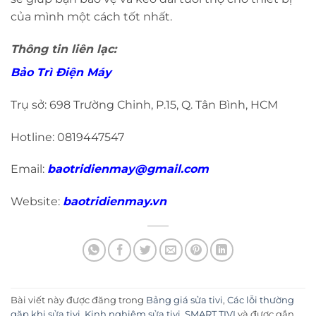
của mình một cách tốt nhất.
Thông tin liên lạc:
Bảo Trì Điện Máy
Trụ sở: 698 Trường Chinh, P.15, Q. Tân Bình, HCM
Hotline: 0819447547
Email:
baotridienmay@gmail.com
Website:
baotridienmay.vn
Bài viết này được đăng trong
Bảng giá sửa tivi
,
Các lỗi thường
gặp khi sửa tivi
,
Kinh nghiệm sửa tivi
,
SMART TIVI
và được gắn