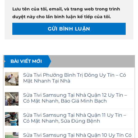
Lưu tên của tôi, email, và trang web trong trình
duyệt này cho lần bình luận kế tiếp của tôi.
BÀI VIẾT MỚI
Sửa Tivi Phường Bình Trị Đông Uy Tín – Có
Mặt Nhanh Tại Nhà
Không
có
Sửa Tivi Samsung Tại Nhà Quận 12 Uy Tín –
bình
luận
Có Mặt Nhanh, Báo Giá Minh Bạch
ở
Sửa
Không
Tivi
có
Sửa Tivi Samsung Tại Nhà Quận 11 Uy Tín –
Phường
bình
Bình
luận
Có Mặt Nhanh, Sửa Đúng Bệnh
Trị
ở
Đông
Sửa
Không
Uy
Tivi
có
Sửa Tivi Samsung Tại Nhà Quận 10 Uy Tín Có
Tín
Samsung
bình