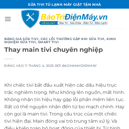
Bỏ
SỬA TIVI TỦ LẠNH MÁY GIẶT TẬN NHÀ
qua
nội
dung
BẢNG GIÁ SỬA TIVI
,
CÁC LỖI THƯỜNG GẶP KHI SỬA TIVI
,
KINH
NGHIỆM SỬA TIVI
,
SMART TIVI
Thay main tivi chuyên nghiệp
ĐĂNG VÀO
11 THÁNG 4, 2025
BỞI
BAOHANHDIENMAY
Khi chiếc tivi bắt đầu xuất hiện các dấu hiệu trục
trặc nghiêm trọng. Như không lên nguồn, mất hình.
Không nhận tín hiệu hay gặp lỗi phần mềm liên tục.
Rất có thể nguyên nhân đến từ bo mạch chính. Hay
còn gọi là main tivi. Trong cấu trúc của một chiếc
tivi hiện đại. Main đóng vai trò trung tâm xử lý. Và
điều khiển toàn bộ hoạt động của thiết bị. Từ hình