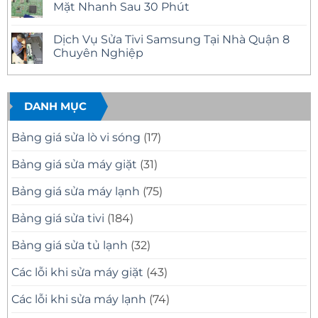
–
Tại
luận
Mặt Nhanh Sau 30 Phút
Có
Nhà
ở
Mặt
Quận
Sửa
Không
Nhanh
12
Tivi
có
Dịch Vụ Sửa Tivi Samsung Tại Nhà Quận 8
Tại
Uy
Samsung
bình
Nhà
Tín
Tại
luận
Chuyên Nghiệp
–
Nhà
ở
Có
Quận
Sửa
Không
Mặt
11
Tivi
có
Nhanh,
Uy
Samsung
bình
Báo
Tín
Tại
luận
Giá
–
Nhà
ở
DANH MỤC
Minh
Có
Quận
Dịch
Bạch
Mặt
10
Vụ
Nhanh,
Uy
Sửa
Bảng giá sửa lò vi sóng
(17)
Sửa
Tín
Tivi
Đúng
Có
Samsung
Bệnh
Mặt
Tại
Bảng giá sửa máy giặt
(31)
Nhanh
Nhà
Sau
Quận
30
8
Bảng giá sửa máy lạnh
(75)
Phút
Chuyên
Nghiệp
Bảng giá sửa tivi
(184)
Bảng giá sửa tủ lạnh
(32)
Các lỗi khi sửa máy giặt
(43)
Các lỗi khi sửa máy lạnh
(74)