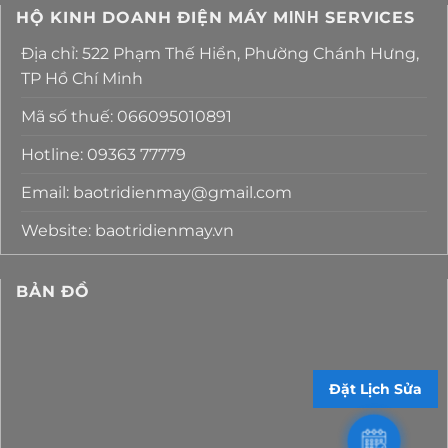
HỘ KINH DOANH ĐIỆN MÁY MΙΝΗ SERVICES
Địa chỉ: 522 Phạm Thế Hiển, Phường Chánh Hưng,
TP Hồ Chí Minh
Mã số thuế: 066095010891
Hotline: 09363 77779
Email: baotridienmay@gmail.com
Website: baotridienmay.vn
BẢN ĐỒ
Đặt Lịch Sửa