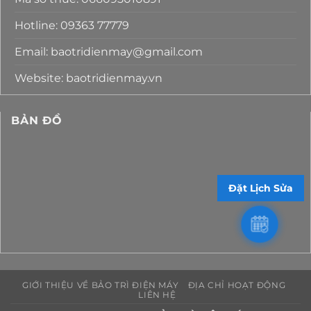
Hotline: 09363 77779
Email: baotridienmay@gmail.com
Website: baotridienmay.vn
BẢN ĐỒ
Đặt Lịch Sửa
GIỚI THIỆU VỀ BẢO TRÌ ĐIỆN MÁY
ĐỊA CHỈ HOẠT ĐỘNG
LIÊN HỆ