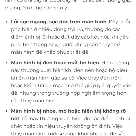
hình có thể xảy ra. Dưới đây là một số lỗi thường gặp
mà người dùng cần chú ý:
Lỗi sọc ngang, sọc dọc trên màn hình
: Đây là lỗi
phổ biến ở nhiều dòng tivi LG, thường do các
điểm ảnh bị lỗi hoặc đứt dây cáp kết nối. Khi gặp
phải tình trạng này, người dùng cần thay thế
màn hình để khắc phục triệt để.
Màn hình bị đen hoặc mất tín hiệu
: Hiện tượng
này thường xuất hiện khi đèn nền hoặc bộ điều
khiển màn hình gặp sự cố. Việc thay đèn nền
hoặc kiểm tra bo mạch có thể giúp giải quyết vấn
đề, nhưng trong trường hợp nghiêm trọng hơn,
cần thay màn hình.
Màn hình bị nhòe, mờ hoặc hiển thị không rõ
nét
: Lỗi này thường xuất hiện do các điểm ảnh bị
chết hoặc tín hiệu truyền không ổn định. Việc
thay màn hình mới sẽ giúp khôi phục lại độ sắc