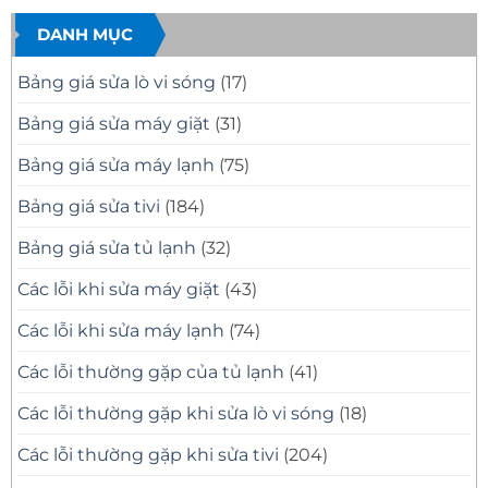
Nhanh,
Uy
Samsung
bình
Báo
Tín
Tại
luận
Giá
–
Nhà
ở
DANH MỤC
Minh
Có
Quận
Dịch
Bạch
Mặt
10
Vụ
Nhanh,
Uy
Sửa
Bảng giá sửa lò vi sóng
(17)
Sửa
Tín
Tivi
Đúng
Có
Samsung
Bệnh
Mặt
Tại
Bảng giá sửa máy giặt
(31)
Nhanh
Nhà
Sau
Quận
30
8
Bảng giá sửa máy lạnh
(75)
Phút
Chuyên
Nghiệp
Bảng giá sửa tivi
(184)
Bảng giá sửa tủ lạnh
(32)
Các lỗi khi sửa máy giặt
(43)
Các lỗi khi sửa máy lạnh
(74)
Các lỗi thường gặp của tủ lạnh
(41)
Các lỗi thường gặp khi sửa lò vi sóng
(18)
Các lỗi thường gặp khi sửa tivi
(204)