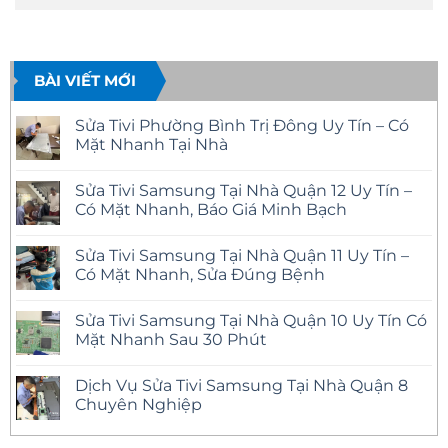
BÀI VIẾT MỚI
Sửa Tivi Phường Bình Trị Đông Uy Tín – Có
Mặt Nhanh Tại Nhà
Không
có
Sửa Tivi Samsung Tại Nhà Quận 12 Uy Tín –
bình
luận
Có Mặt Nhanh, Báo Giá Minh Bạch
ở
Sửa
Không
Tivi
có
Sửa Tivi Samsung Tại Nhà Quận 11 Uy Tín –
Phường
bình
Bình
luận
Có Mặt Nhanh, Sửa Đúng Bệnh
Trị
ở
Đông
Sửa
Không
Uy
Tivi
có
Sửa Tivi Samsung Tại Nhà Quận 10 Uy Tín Có
Tín
Samsung
bình
–
Tại
luận
Mặt Nhanh Sau 30 Phút
Có
Nhà
ở
Mặt
Quận
Sửa
Không
Nhanh
12
Tivi
có
Dịch Vụ Sửa Tivi Samsung Tại Nhà Quận 8
Tại
Uy
Samsung
bình
Nhà
Tín
Tại
luận
Chuyên Nghiệp
–
Nhà
ở
Có
Quận
Sửa
Không
Mặt
11
Tivi
có