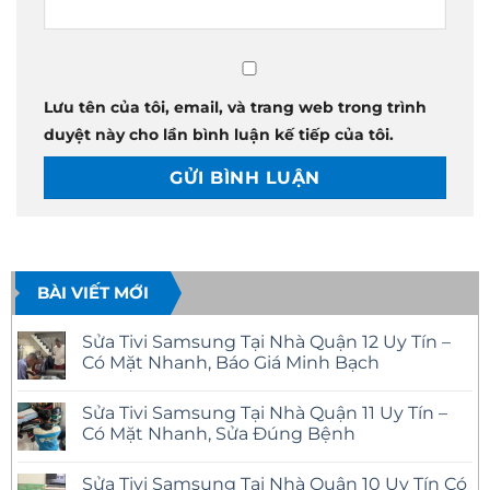
Lưu tên của tôi, email, và trang web trong trình
duyệt này cho lần bình luận kế tiếp của tôi.
BÀI VIẾT MỚI
Sửa Tivi Samsung Tại Nhà Quận 12 Uy Tín –
Có Mặt Nhanh, Báo Giá Minh Bạch
Không
có
Sửa Tivi Samsung Tại Nhà Quận 11 Uy Tín –
bình
luận
Có Mặt Nhanh, Sửa Đúng Bệnh
ở
Sửa
Không
Tivi
có
Sửa Tivi Samsung Tại Nhà Quận 10 Uy Tín Có
Samsung
bình