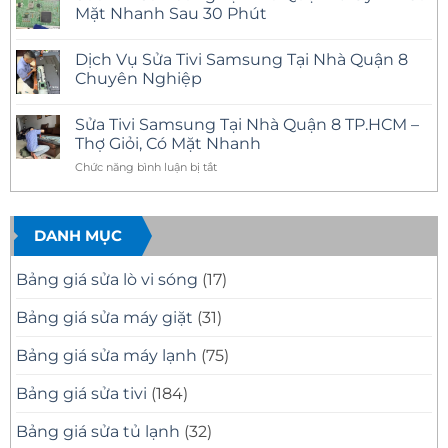
Tại
luận
Mặt Nhanh Sau 30 Phút
Nhà
ở
Quận
Sửa
Không
12
Tivi
có
Dịch Vụ Sửa Tivi Samsung Tại Nhà Quận 8
Uy
Samsung
bình
Tín
Tại
luận
Chuyên Nghiệp
–
Nhà
ở
Có
Quận
Sửa
Không
Mặt
11
Tivi
có
Sửa Tivi Samsung Tại Nhà Quận 8 TP.HCM –
Nhanh,
Uy
Samsung
bình
Báo
Tín
Tại
luận
Thợ Giỏi, Có Mặt Nhanh
Giá
–
Nhà
ở
Minh
Có
Quận
Dịch
ở
Chức năng bình luận bị tắt
Bạch
Mặt
10
Vụ
Sửa
Nhanh,
Uy
Sửa
Tivi
Sửa
Tín
Tivi
Đúng
Có
Samsung
Samsung
Bệnh
Mặt
Tại
DANH MỤC
Tại
Nhanh
Nhà
Nhà
Sau
Quận
30
8
Quận
Bảng giá sửa lò vi sóng
(17)
Phút
Chuyên
8
Nghiệp
TP.HCM
Bảng giá sửa máy giặt
(31)
–
Thợ
Bảng giá sửa máy lạnh
(75)
Giỏi,
Có
Mặt
Bảng giá sửa tivi
(184)
Nhanh
Bảng giá sửa tủ lạnh
(32)