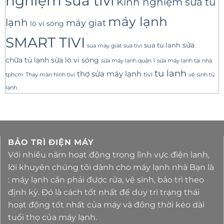
nghiệm sửa tivi
Kinh nghiệm sửa tủ
máy lạnh
lạnh
máy giat
lò vi sóng
SMART TIVI
sua tu lanh
sửa
sua tivi
sua may giat
sửa lò vi sóng
chữa tủ lạnh
sửa máy lạnh tại nhà
sửa máy lạnh quận 1
tu lanh
thợ sửa máy lạnh
tivi
tphcm
Thay màn hình tivi
vệ sinh tủ
lạnh
BẢO TRÌ ĐIỆN MÁY
Với nhiều năm hoạt động trong lĩnh vực điện lanh,
lời khuyên chúng tôi dành cho máy lạnh nhà Bạn là
: máy lạnh cần phải được rửa, vệ sinh, bảo trì theo
định kỳ. Đó là cách tốt nhất để duy trì trạng thái
hoạt động tốt nhất của máy và đồng thời kéo dài
tuổi thọ của máy lạnh.