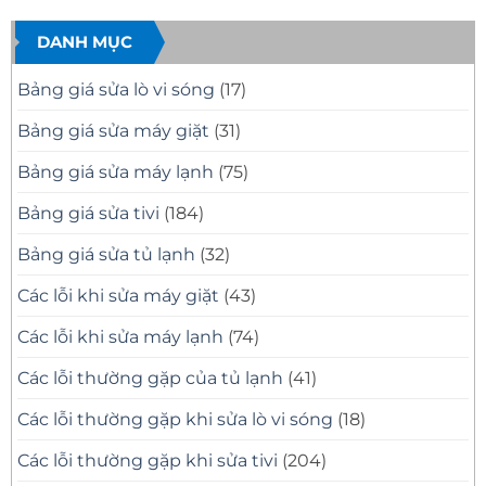
Nhanh,
Uy
Samsung
bình
Báo
Tín
Tại
luận
Giá
–
Nhà
ở
DANH MỤC
Minh
Có
Quận
Dịch
Bạch
Mặt
10
Vụ
Nhanh,
Uy
Sửa
Bảng giá sửa lò vi sóng
(17)
Sửa
Tín
Tivi
Đúng
Có
Samsung
Bệnh
Mặt
Tại
Bảng giá sửa máy giặt
(31)
Nhanh
Nhà
Sau
Quận
30
8
Bảng giá sửa máy lạnh
(75)
Phút
Chuyên
Nghiệp
Bảng giá sửa tivi
(184)
Bảng giá sửa tủ lạnh
(32)
Các lỗi khi sửa máy giặt
(43)
Các lỗi khi sửa máy lạnh
(74)
Các lỗi thường gặp của tủ lạnh
(41)
Các lỗi thường gặp khi sửa lò vi sóng
(18)
Các lỗi thường gặp khi sửa tivi
(204)