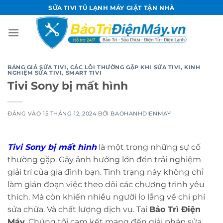
Bỏ
SỬA TIVI TỦ LẠNH MÁY GIẶT TẬN NHÀ
qua
nội
dung
BẢNG GIÁ SỬA TIVI
,
CÁC LỖI THƯỜNG GẶP KHI SỬA TIVI
,
KINH
NGHIỆM SỬA TIVI
,
SMART TIVI
Tivi Sony bị mất hình
ĐĂNG VÀO
15 THÁNG 12, 2024
BỞI
BAOHANHDIENMAY
Tivi Sony bị mất hình
là một trong những sự cố
thường gặp. Gây ảnh hưởng lớn đến trải nghiệm
giải trí của gia đình bạn. Tình trạng này không chỉ
làm gián đoạn việc theo dõi các chương trình yêu
thích. Mà còn khiến nhiều người lo lắng về chi phí
sửa chữa. Và chất lượng dịch vụ. Tại
Bảo Trì Điện
Máy
. Chúng tôi cam kết mang đến giải pháp sửa