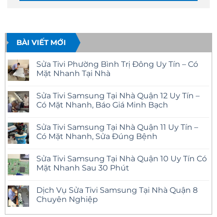
BÀI VIẾT MỚI
Sửa Tivi Phường Bình Trị Đông Uy Tín – Có
Mặt Nhanh Tại Nhà
Không
có
Sửa Tivi Samsung Tại Nhà Quận 12 Uy Tín –
bình
luận
Có Mặt Nhanh, Báo Giá Minh Bạch
ở
Sửa
Không
Tivi
có
Sửa Tivi Samsung Tại Nhà Quận 11 Uy Tín –
Phường
bình
Bình
luận
Có Mặt Nhanh, Sửa Đúng Bệnh
Trị
ở
Đông
Sửa
Không
Uy
Tivi
có
Sửa Tivi Samsung Tại Nhà Quận 10 Uy Tín Có
Tín
Samsung
bình
–
Tại
luận
Mặt Nhanh Sau 30 Phút
Có
Nhà
ở
Mặt
Quận
Sửa
Không
Nhanh
12
Tivi
có
Dịch Vụ Sửa Tivi Samsung Tại Nhà Quận 8
Tại
Uy
Samsung
bình
Nhà
Tín
Tại
luận
Chuyên Nghiệp
–
Nhà
ở
Có
Quận
Sửa
Không
Mặt
11
Tivi
có