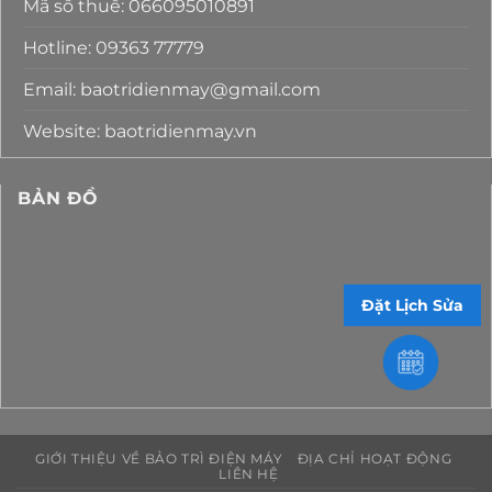
Mã số thuế: 066095010891
Hotline: 09363 77779
Email: baotridienmay@gmail.com
Website: baotridienmay.vn
BẢN ĐỒ
Đặt Lịch Sửa
GIỚI THIỆU VỀ BẢO TRÌ ĐIỆN MÁY
ĐỊA CHỈ HOẠT ĐỘNG
LIÊN HỆ