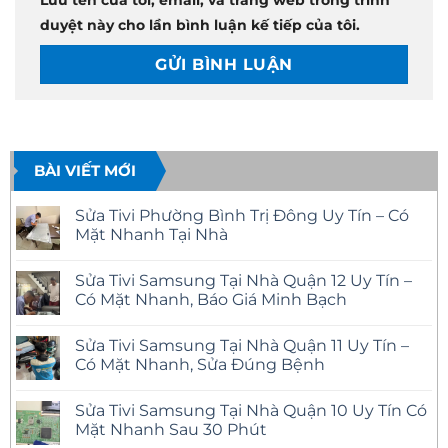
Lưu tên của tôi, email, và trang web trong trình
duyệt này cho lần bình luận kế tiếp của tôi.
BÀI VIẾT MỚI
Sửa Tivi Phường Bình Trị Đông Uy Tín – Có
Mặt Nhanh Tại Nhà
Không
có
Sửa Tivi Samsung Tại Nhà Quận 12 Uy Tín –
bình
luận
Có Mặt Nhanh, Báo Giá Minh Bạch
ở
Sửa
Không
Tivi
có
Sửa Tivi Samsung Tại Nhà Quận 11 Uy Tín –
Phường
bình
Bình
luận
Có Mặt Nhanh, Sửa Đúng Bệnh
Trị
ở
Đông
Sửa
Không
Uy
Tivi
có
Sửa Tivi Samsung Tại Nhà Quận 10 Uy Tín Có
Tín
Samsung
bình
–
Tại
luận
Mặt Nhanh Sau 30 Phút
Có
Nhà
ở