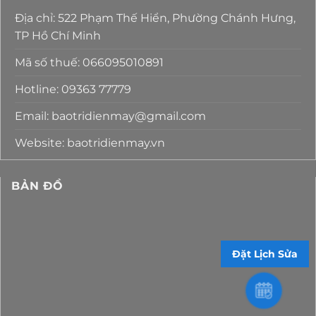
Địa chỉ: 522 Phạm Thế Hiển, Phường Chánh Hưng,
TP Hồ Chí Minh
Mã số thuế: 066095010891
Hotline: 09363 77779
Email: baotridienmay@gmail.com
Website: baotridienmay.vn
BẢN ĐỒ
Đặt Lịch Sửa