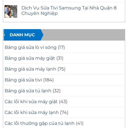
Mặt
Quận
Sửa
Không
Nhanh
12
Tivi
có
Dịch Vụ Sửa Tivi Samsung Tại Nhà Quận 8
Tại
Uy
Samsung
bình
Nhà
Tín
Tại
luận
Chuyên Nghiệp
–
Nhà
ở
Có
Quận
Sửa
Không
Mặt
11
Tivi
có
Nhanh,
Uy
Samsung
bình
Báo
Tín
Tại
luận
Giá
–
Nhà
ở
DANH MỤC
Minh
Có
Quận
Dịch
Bạch
Mặt
10
Vụ
Nhanh,
Uy
Sửa
Bảng giá sửa lò vi sóng
(17)
Sửa
Tín
Tivi
Đúng
Có
Samsung
Bệnh
Mặt
Tại
Bảng giá sửa máy giặt
(31)
Nhanh
Nhà
Sau
Quận
30
8
Bảng giá sửa máy lạnh
(75)
Phút
Chuyên
Nghiệp
Bảng giá sửa tivi
(184)
Bảng giá sửa tủ lạnh
(32)
Các lỗi khi sửa máy giặt
(43)
Các lỗi khi sửa máy lạnh
(74)
Các lỗi thường gặp của tủ lạnh
(41)