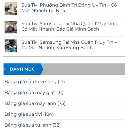
Tivi
có
Sửa Tivi Phường Bình Trị Đông Uy Tín – Có
Phường
bình
Tân
luận
Mặt Nhanh Tại Nhà
Tạo
ở
Uy
Sửa
Không
Tín
Tivi
có
Sửa Tivi Samsung Tại Nhà Quận 12 Uy Tín –
Có
Phường
bình
Mặt
An
luận
Có Mặt Nhanh, Báo Giá Minh Bạch
Nhanh
Lạc
ở
Tại
Uy
Sửa
Không
Nhà,
Tín,
Tivi
có
Sửa Tivi Samsung Tại Nhà Quận 11 Uy Tín –
Báo
Có
Phường
bình
Giá
Mặt
Bình
luận
Có Mặt Nhanh, Sửa Đúng Bệnh
Minh
Nhanh
Trị
ở
Bạch
Tại
Đông
Sửa
Không
Nhà
Uy
Tivi
có
–
Tín
Samsung
bình
Khắc
–
Tại
luận
Phục
Có
Nhà
ở
DANH MỤC
Mọi
Mặt
Quận
Sửa
Sự
Nhanh
12
Tivi
Cố
Tại
Uy
Samsung
Bảng giá sửa lò vi sóng
(17)
Tivi
Nhà
Tín
Tại
–
Nhà
Có
Quận
Bảng giá sửa máy giặt
(31)
Mặt
11
Nhanh,
Uy
Báo
Tín
Bảng giá sửa máy lạnh
(75)
Giá
–
Minh
Có
Bạch
Mặt
Bảng giá sửa tivi
(184)
Nhanh,
Sửa
Đúng
Bảng giá sửa tủ lạnh
(32)
Bệnh