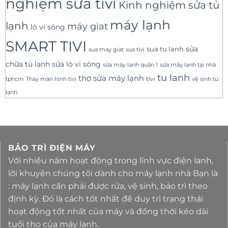
nghiệm sửa tivi
Kinh nghiệm sửa tủ
máy lạnh
lạnh
máy giat
lò vi sóng
SMART TIVI
sua tu lanh
sửa
sua tivi
sua may giat
sửa lò vi sóng
chữa tủ lạnh
sửa máy lạnh tại nhà
sửa máy lạnh quận 1
tu lanh
thợ sửa máy lạnh
tivi
tphcm
Thay màn hình tivi
vệ sinh tủ
lạnh
BẢO TRÌ ĐIỆN MÁY
Với nhiều năm hoạt động trong lĩnh vực điện lanh,
lời khuyên chúng tôi dành cho máy lạnh nhà Bạn là
: máy lạnh cần phải được rửa, vệ sinh, bảo trì theo
định kỳ. Đó là cách tốt nhất để duy trì trạng thái
hoạt động tốt nhất của máy và đồng thời kéo dài
tuổi thọ của máy lạnh.