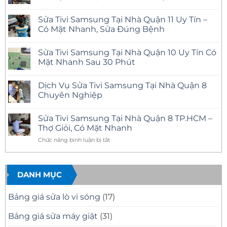
Không
có
Sửa Tivi Samsung Tại Nhà Quận 11 Uy Tín –
bình
luận
Có Mặt Nhanh, Sửa Đúng Bệnh
ở
Sửa
Không
Tivi
có
Sửa Tivi Samsung Tại Nhà Quận 10 Uy Tín Có
Samsung
bình
Tại
luận
Mặt Nhanh Sau 30 Phút
Nhà
ở
Quận
Sửa
Không
12
Tivi
có
Dịch Vụ Sửa Tivi Samsung Tại Nhà Quận 8
Uy
Samsung
bình
Tín
Tại
luận
Chuyên Nghiệp
–
Nhà
ở
Có
Quận
Sửa
Không
Mặt
11
Tivi
có
Sửa Tivi Samsung Tại Nhà Quận 8 TP.HCM –
Nhanh,
Uy
Samsung
bình
Báo
Tín
Tại
luận
Thợ Giỏi, Có Mặt Nhanh
Giá
–
Nhà
ở
Minh
Có
Quận
Dịch
ở
Chức năng bình luận bị tắt
Bạch
Mặt
10
Vụ
Sửa
Nhanh,
Uy
Sửa
Tivi
Sửa
Tín
Tivi
Đúng
Có
Samsung
Samsung
Bệnh
Mặt
Tại
DANH MỤC
Tại
Nhanh
Nhà
Nhà
Sau
Quận
30
8
Quận
Bảng giá sửa lò vi sóng
(17)
Phút
Chuyên
8
Nghiệp
TP.HCM
Bảng giá sửa máy giặt
(31)
–
Thợ