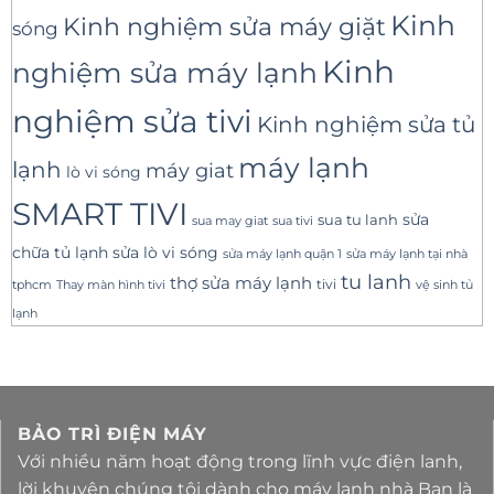
Kinh
Kinh nghiệm sửa máy giặt
sóng
Kinh
nghiệm sửa máy lạnh
nghiệm sửa tivi
Kinh nghiệm sửa tủ
máy lạnh
lạnh
máy giat
lò vi sóng
SMART TIVI
sua tu lanh
sửa
sua tivi
sua may giat
sửa lò vi sóng
chữa tủ lạnh
sửa máy lạnh tại nhà
sửa máy lạnh quận 1
tu lanh
thợ sửa máy lạnh
tivi
tphcm
Thay màn hình tivi
vệ sinh tủ
lạnh
BẢO TRÌ ĐIỆN MÁY
Với nhiều năm hoạt động trong lĩnh vực điện lanh,
lời khuyên chúng tôi dành cho máy lạnh nhà Bạn là