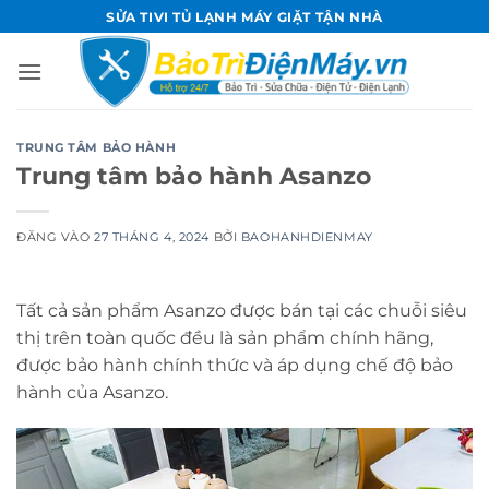
Bỏ
SỬA TIVI TỦ LẠNH MÁY GIẶT TẬN NHÀ
qua
nội
dung
TRUNG TÂM BẢO HÀNH
Trung tâm bảo hành Asanzo
ĐĂNG VÀO
27 THÁNG 4, 2024
BỞI
BAOHANHDIENMAY
Tất cả sản phẩm Asanzo được
bán
tại
các
chuỗi
siêu
thị
trên toàn quốc đều là sản phẩm chính hãng,
được
bảo hành
chính thức và áp dụng chế độ bảo
hành của Asanzo.