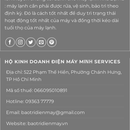
: máy lạnh cần phải được rửa, vệ sinh, bảo trì theo
định kỳ. Đó là cách tốt nhất để duy trì trạng thái
hoạt động tốt nhất của máy và đồng thời kéo dài
tuổi thọ của máy lạnh.
HỘ KINH DOANH ĐIỆN MÁY MΙΝΗ SERVICES
Địa chỉ: 522 Phạm Thế Hiển, Phường Chánh Hưng,
TP Hồ Chí Minh
Mã số thuế: 066095010891
Hotline: 09363 77779
Email: baotridienmay@gmail.com
Website: baotridienmay.vn