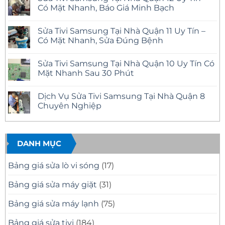
luận
Có Mặt Nhanh, Báo Giá Minh Bạch
ở
Sửa
Không
Tivi
có
Sửa Tivi Samsung Tại Nhà Quận 11 Uy Tín –
Phường
bình
Bình
luận
Có Mặt Nhanh, Sửa Đúng Bệnh
Trị
ở
Đông
Sửa
Không
Uy
Tivi
có
Sửa Tivi Samsung Tại Nhà Quận 10 Uy Tín Có
Tín
Samsung
bình
–
Tại
luận
Mặt Nhanh Sau 30 Phút
Có
Nhà
ở
Mặt
Quận
Sửa
Không
Nhanh
12
Tivi
có
Dịch Vụ Sửa Tivi Samsung Tại Nhà Quận 8
Tại
Uy
Samsung
bình
Nhà
Tín
Tại
luận
Chuyên Nghiệp
–
Nhà
ở
Có
Quận
Sửa
Không
Mặt
11
Tivi
có
Nhanh,
Uy
Samsung
bình
Báo
Tín
Tại
luận
Giá
–
Nhà
ở
DANH MỤC
Minh
Có
Quận
Dịch
Bạch
Mặt
10
Vụ
Nhanh,
Uy
Sửa
Bảng giá sửa lò vi sóng
(17)
Sửa
Tín
Tivi
Đúng
Có
Samsung
Bệnh
Mặt
Tại
Bảng giá sửa máy giặt
(31)
Nhanh
Nhà
Sau
Quận
30
8
Bảng giá sửa máy lạnh
(75)
Phút
Chuyên
Nghiệp
Bảng giá sửa tivi
(184)