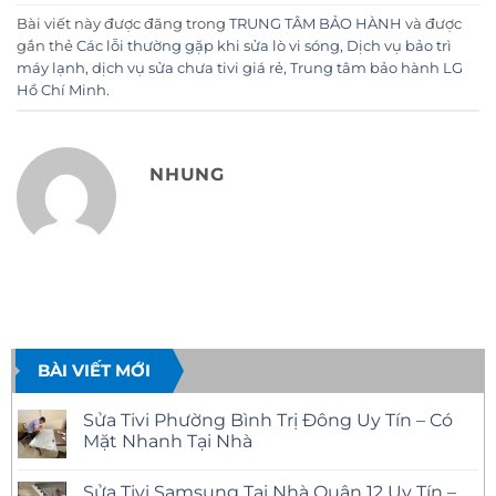
Bài viết này được đăng trong
TRUNG TÂM BẢO HÀNH
và được
gắn thẻ
Các lỗi thường gặp khi sửa lò vi sóng
,
Dịch vụ bảo trì
máy lạnh
,
dịch vụ sửa chưa tivi giá rẻ
,
Trung tâm bảo hành LG
Hồ Chí Minh
.
NHUNG
BÀI VIẾT MỚI
Sửa Tivi Phường Bình Trị Đông Uy Tín – Có
Mặt Nhanh Tại Nhà
Không
có
Sửa Tivi Samsung Tại Nhà Quận 12 Uy Tín –
bình