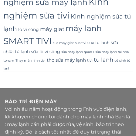
Kinh
nghiệm sửa máy lạnh
nghiệm sửa tivi
Kinh nghiệm sửa tủ
máy lạnh
lạnh
máy giat
lò vi sóng
SMART TIVI
sua tu lanh
sửa
sua tivi
sua may giat
sửa lò vi sóng
chữa tủ lạnh
sửa máy lạnh tại nhà
sửa máy lạnh quận 1
tu lanh
thợ sửa máy lạnh
tivi
tphcm
Thay màn hình tivi
vệ sinh tủ
lạnh
BẢO TRÌ ĐIỆN MÁY
Với nhiều năm hoạt động trong lĩnh vực điện lanh,
lời khuyên chúng tôi dành cho máy lạnh nhà Bạn là
: máy lạnh cần phải được rửa, vệ sinh, bảo trì theo
định kỳ. Đó là cách tốt nhất để duy trì trạng thái