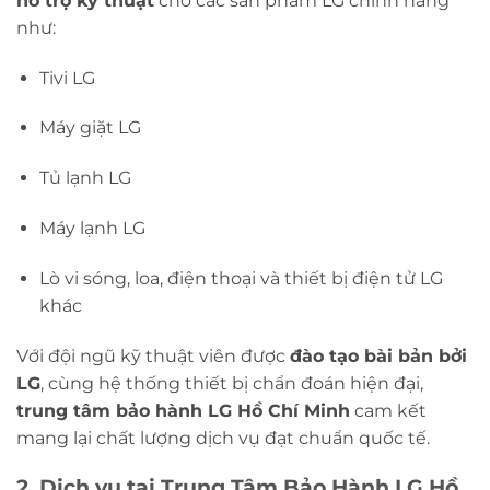
hỗ trợ kỹ thuật
cho các sản phẩm LG chính hãng
như:
Tivi LG
Máy giặt LG
Tủ lạnh LG
Máy lạnh LG
Lò vi sóng, loa, điện thoại và thiết bị điện tử LG
khác
Với đội ngũ kỹ thuật viên được
đào tạo bài bản bởi
LG
, cùng hệ thống thiết bị chẩn đoán hiện đại,
trung tâm bảo hành LG Hồ Chí Minh
cam kết
mang lại chất lượng dịch vụ đạt chuẩn quốc tế.
2. Dịch vụ tại Trung Tâm Bảo Hành LG Hồ