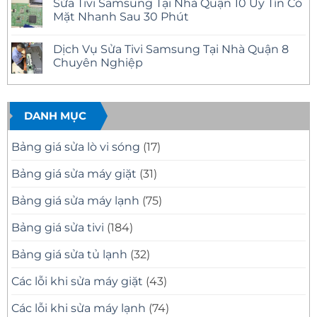
Sửa Tivi Samsung Tại Nhà Quận 10 Uy Tín Có
Tín
Samsung
bình
–
Tại
luận
Mặt Nhanh Sau 30 Phút
Có
Nhà
ở
Mặt
Quận
Sửa
Không
Nhanh
12
Tivi
có
Dịch Vụ Sửa Tivi Samsung Tại Nhà Quận 8
Tại
Uy
Samsung
bình
Nhà
Tín
Tại
luận
Chuyên Nghiệp
–
Nhà
ở
Có
Quận
Sửa
Không
Mặt
11
Tivi
có
Nhanh,
Uy
Samsung
bình
Báo
Tín
Tại
luận
Giá
–
Nhà
ở
DANH MỤC
Minh
Có
Quận
Dịch
Bạch
Mặt
10
Vụ
Nhanh,
Uy
Sửa
Bảng giá sửa lò vi sóng
(17)
Sửa
Tín
Tivi
Đúng
Có
Samsung
Bệnh
Mặt
Tại
Bảng giá sửa máy giặt
(31)
Nhanh
Nhà
Sau
Quận
30
8
Bảng giá sửa máy lạnh
(75)
Phút
Chuyên
Nghiệp
Bảng giá sửa tivi
(184)
Bảng giá sửa tủ lạnh
(32)
Các lỗi khi sửa máy giặt
(43)
Các lỗi khi sửa máy lạnh
(74)