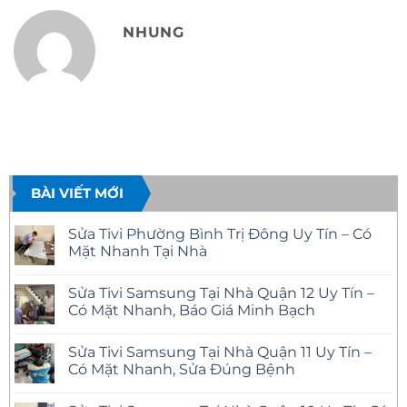
NHUNG
BÀI VIẾT MỚI
Sửa Tivi Phường Bình Trị Đông Uy Tín – Có
Mặt Nhanh Tại Nhà
Không
có
Sửa Tivi Samsung Tại Nhà Quận 12 Uy Tín –
bình
luận
Có Mặt Nhanh, Báo Giá Minh Bạch
ở
Sửa
Không
Tivi
có
Sửa Tivi Samsung Tại Nhà Quận 11 Uy Tín –
Phường
bình
Bình
luận
Có Mặt Nhanh, Sửa Đúng Bệnh
Trị
ở
Đông
Sửa
Không
Uy
Tivi
có