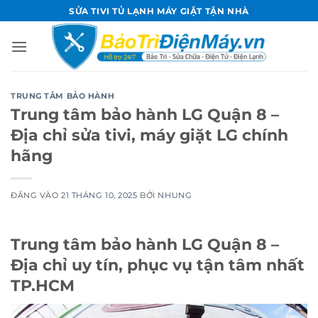
Bỏ
SỬA TIVI TỦ LẠNH MÁY GIẶT TẬN NHÀ
qua
nội
dung
TRUNG TÂM BẢO HÀNH
Trung tâm bảo hành LG Quận 8 –
Địa chỉ sửa tivi, máy giặt LG chính
hãng
ĐĂNG VÀO
21 THÁNG 10, 2025
BỞI
NHUNG
Trung tâm bảo hành LG Quận 8 –
Địa chỉ uy tín, phục vụ tận tâm nhất
TP.HCM