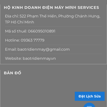
HỘ KINH DOANH ĐIỆN MÁY MΙΝΗ SERVICES
Địa chỉ: 522 Phạm Thế Hiển, Phường Chánh Hưng,
TP Hồ Chí Minh
Mã số thuế: 066095010891
Hotline: 09363 77779
Email: baotridienmay@gmail.com
Website: baotridienmay.vn
BẢN ĐỒ
Đặt Lịch Sửa