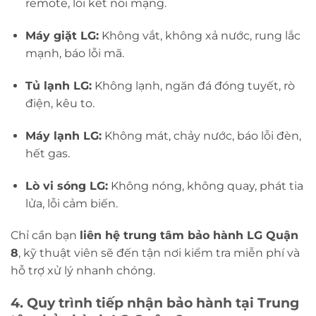
remote, lỗi kết nối mạng.
Máy giặt LG:
Không vắt, không xả nước, rung lắc
mạnh, báo lỗi mã.
Tủ lạnh LG:
Không lạnh, ngăn đá đóng tuyết, rò
điện, kêu to.
Máy lạnh LG:
Không mát, chảy nước, báo lỗi đèn,
hết gas.
Lò vi sóng LG:
Không nóng, không quay, phát tia
lửa, lỗi cảm biến.
Chỉ cần bạn
liên hệ trung tâm bảo hành LG Quận
8
, kỹ thuật viên sẽ đến tận nơi kiểm tra miễn phí và
hỗ trợ xử lý nhanh chóng.
4. Quy trình tiếp nhận bảo hành tại Trung