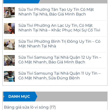
Sửa Tivi Phường Tân Tạo Uy Tín Có Mặt
Nhanh Tại Nhà, Báo Giá Minh Bạch
Không
có
Sửa Tivi Phường An Lạc Uy Tín, Có Mặt
bình
luận
Nhanh Tại Nhà – Khắc Phục Mọi Sự Cố Tivi
ở
Sửa
Không
Tivi
có
Sửa Tivi Phường Bình Trị Đông Uy Tín – Có
Phường
bình
Tân
luận
Mặt Nhanh Tại Nhà
Tạo
ở
Uy
Sửa
Không
Tín
Tivi
có
Sửa Tivi Samsung Tại Nhà Quận 12 Uy Tín –
Có
Phường
bình
Mặt
An
luận
Có Mặt Nhanh, Báo Giá Minh Bạch
Nhanh
Lạc
ở
Tại
Uy
Sửa
Không
Nhà,
Tín,
Tivi
có
Sửa Tivi Samsung Tại Nhà Quận 11 Uy Tín –
Báo
Có
Phường
bình
Giá
Mặt
Bình
luận
Có Mặt Nhanh, Sửa Đúng Bệnh
Minh
Nhanh
Trị
ở
Bạch
Tại
Đông
Sửa
Không
Nhà
Uy
Tivi
có
–
Tín
Samsung
bình
Khắc
–
Tại
luận
Phục
Có
Nhà
ở
DANH MỤC
Mọi
Mặt
Quận
Sửa
Sự
Nhanh
12
Tivi
Cố
Tại
Uy
Samsung
Bảng giá sửa lò vi sóng
(17)
Tivi
Nhà
Tín
Tại