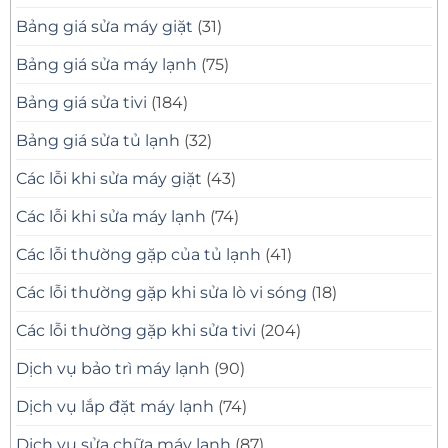
–
Nhà
Có
Quận
Bảng giá sửa máy giặt
(31)
Mặt
11
Nhanh,
Uy
Báo
Tín
Bảng giá sửa máy lạnh
(75)
Giá
–
Minh
Có
Bạch
Mặt
Bảng giá sửa tivi
(184)
Nhanh,
Sửa
Đúng
Bảng giá sửa tủ lạnh
(32)
Bệnh
Các lỗi khi sửa máy giặt
(43)
Các lỗi khi sửa máy lạnh
(74)
Các lỗi thường gặp của tủ lạnh
(41)
Các lỗi thường gặp khi sửa lò vi sóng
(18)
Các lỗi thường gặp khi sửa tivi
(204)
Dịch vụ bảo trì máy lạnh
(90)
Dịch vụ lắp đặt máy lạnh
(74)
Dịch vụ sửa chữa máy lạnh
(87)