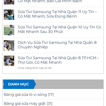
Có Mặt Nhanh, Báo Giá Minh Bạch
Không
có
Sửa Tivi Samsung Tại Nhà Quận 11 Uy Tín –
bình
luận
Có Mặt Nhanh, Sửa Đúng Bệnh
ở
Sửa
Không
Tivi
có
Sửa Tivi Samsung Tại Nhà Quận 10 Uy Tín Có
Samsung
bình
Tại
luận
Mặt Nhanh Sau 30 Phút
Nhà
ở
Quận
Sửa
Không
12
Tivi
có
Dịch Vụ Sửa Tivi Samsung Tại Nhà Quận 8
Uy
Samsung
bình
Tín
Tại
luận
Chuyên Nghiệp
–
Nhà
ở
Có
Quận
Sửa
Không
Mặt
11
Tivi
có
Sửa Tivi Samsung Tại Nhà Quận 8 TP.HCM –
Nhanh,
Uy
Samsung
bình
Báo
Tín
Tại
luận
Thợ Giỏi, Có Mặt Nhanh
Giá
–
Nhà
ở
Minh
Có
Quận
Dịch
ở
Chức năng bình luận bị tắt
Bạch
Mặt
10
Vụ
Sửa
Nhanh,
Uy
Sửa
Tivi
Sửa
Tín
Tivi
Đúng
Có
Samsung
Samsung
Bệnh
Mặt
Tại
DANH MỤC
Tại
Nhanh
Nhà
Nhà
Sau
Quận
30
8
Quận
Bảng giá sửa lò vi sóng
(17)
Phút
Chuyên
8
Nghiệp
TP.HCM
Bảng giá sửa máy giặt
(31)
–