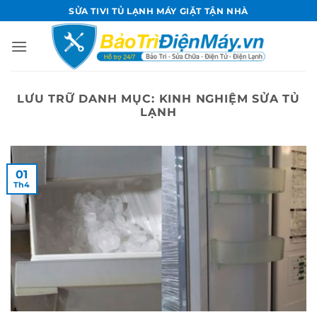
Bỏ
SỬA TIVI TỦ LẠNH MÁY GIẶT TẬN NHÀ
qua
nội
dung
LƯU TRỮ DANH MỤC:
KINH NGHIỆM SỬA TỦ
LẠNH
01
Th4