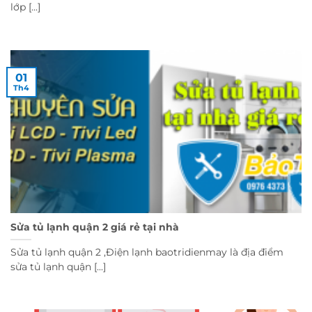
lớp [...]
01
Th4
Sửa tủ lạnh quận 2 giá rẻ tại nhà
Sửa tủ lạnh quận 2 ,Điện lạnh baotridienmay là địa điểm
sửa tủ lạnh quận [...]