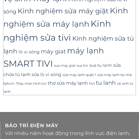
Kinh
Kinh nghiệm sửa máy giặt
sóng
Kinh
nghiệm sửa máy lạnh
nghiệm sửa tivi
Kinh nghiệm sửa tủ
máy lạnh
lạnh
máy giat
lò vi sóng
SMART TIVI
sua tu lanh
sửa
sua tivi
sua may giat
sửa lò vi sóng
chữa tủ lạnh
sửa máy lạnh tại nhà
sửa máy lạnh quận 1
tu lanh
thợ sửa máy lạnh
tivi
tphcm
Thay màn hình tivi
vệ sinh tủ
lạnh
BẢO TRÌ ĐIỆN MÁY
Với nhiều năm hoạt động trong lĩnh vực điện lanh,